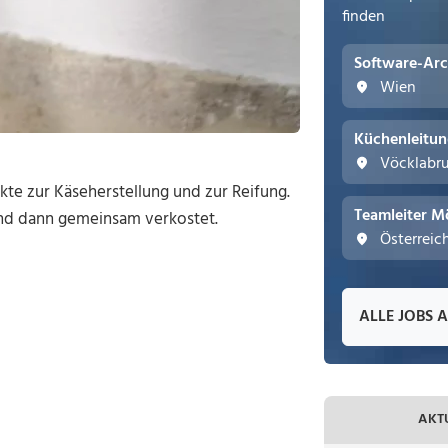
finden
Software-Arc
Wien
Küchenleitu
Vöcklabr
kte zur Käseherstellung und zur Reifung.
Teamleiter M
nd dann gemeinsam verkostet.
Österreic
ALLE JOBS 
AKT