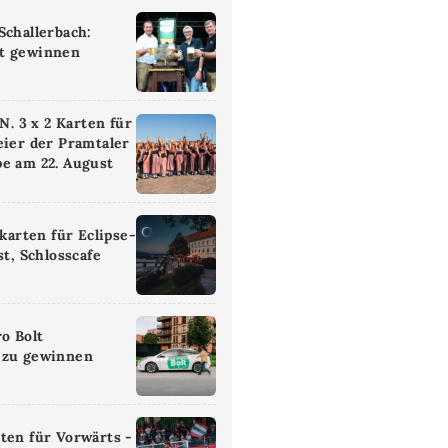
Schallerbach:
t gewinnen
 3 x 2 Karten für
eier der Pramtaler
e am 22. August
ikarten für Eclipse-
st, Schlosscafe
ro Bolt
 zu gewinnen
ten für Vorwärts -