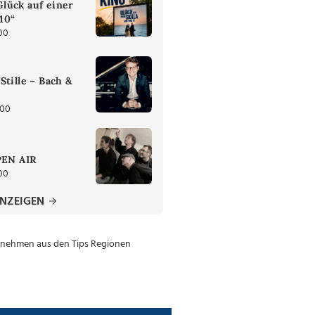
lück auf einer
 10“
00
Stille – Bach &
:00
PEN AIR
00
ANZEIGEN