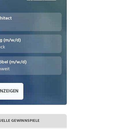
hitect
ng (m/w/d)
uck
öbel (m/w/d)
hweit
ANZEIGEN
UELLE GEWINNSPIELE