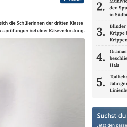
Vorlesen
Mühlvie
2.
den Spu
in Süd
ch die Schülerinnen der dritten Klasse
Blinder
3.
ussprüfungen bei einer Käseverkostung.
Krippe 
Krippe
Gramas
4.
beschli
Hals
Tödliche
5.
Jähriger
Linienb
Suchst du
Jetzt den pass