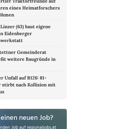
rtler Traktorfreunde auf
ren eines Heimatforschers
böhmen
 Linzer (63) baut eigene
in Eidenberger
nwerkstatt
tettner Gemeinderat
eßt weitere Baugründe in
r Unfall auf B126: 81-
 stirbt nach Kollision mit
us
 einen neuen Job?
enden Job auf
regionaljobs.at