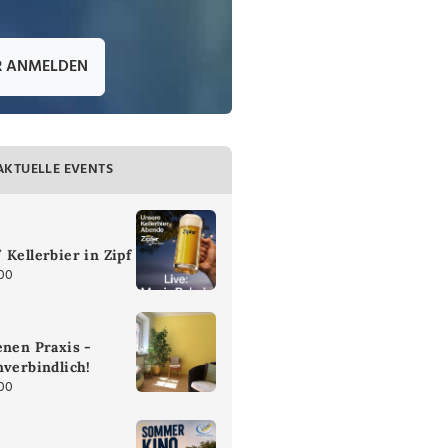
R ANMELDEN
AKTUELLE EVENTS
 Kellerbier in Zipf
:00
enen Praxis -
nverbindlich!
:00