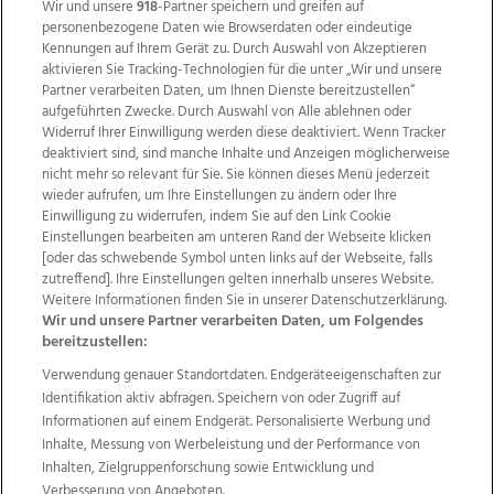
Wir und unsere
918
-Partner speichern und greifen auf
personenbezogene Daten wie Browserdaten oder eindeutige
Kennungen auf Ihrem Gerät zu. Durch Auswahl von Akzeptieren
aktivieren Sie Tracking-Technologien für die unter „Wir und unsere
Partner verarbeiten Daten, um Ihnen Dienste bereitzustellen“
aufgeführten Zwecke. Durch Auswahl von Alle ablehnen oder
Widerruf Ihrer Einwilligung werden diese deaktiviert. Wenn Tracker
deaktiviert sind, sind manche Inhalte und Anzeigen möglicherweise
nicht mehr so relevant für Sie. Sie können dieses Menü jederzeit
wieder aufrufen, um Ihre Einstellungen zu ändern oder Ihre
Einwilligung zu widerrufen, indem Sie auf den Link Cookie
Einstellungen bearbeiten am unteren Rand der Webseite klicken
Wir über uns
Mediadaten
Kontakt
Jobs
[oder das schwebende Symbol unten links auf der Webseite, falls
zutreffend]. Ihre Einstellungen gelten innerhalb unseres Website.
Datenschutz
Impressum
AGB Anzeigekunden
Weitere Informationen finden Sie in unserer Datenschutzerklärung.
AGB Website
Ehrenkodex
Politische Werbung
Wir und unsere Partner verarbeiten Daten, um Folgendes
bereitzustellen:
Verwendung genauer Standortdaten. Endgeräteeigenschaften zur
Weitere Angebote des Medienhauses Wimmer
Identifikation aktiv abfragen. Speichern von oder Zugriff auf
TV1
di-mog-i.at
OÖNow
Ischler Woche
Informationen auf einem Endgerät. Personalisierte Werbung und
Life Radio
OÖNachrichten
OÖN Immobilien
Inhalte, Messung von Werbeleistung und der Performance von
OÖN Karriere
OÖN Reise
Promenaden Galerien
Inhalten, Zielgruppenforschung sowie Entwicklung und
Regionaljobs
wasistlos.at
wirtrauern.at
Verbesserung von Angeboten.