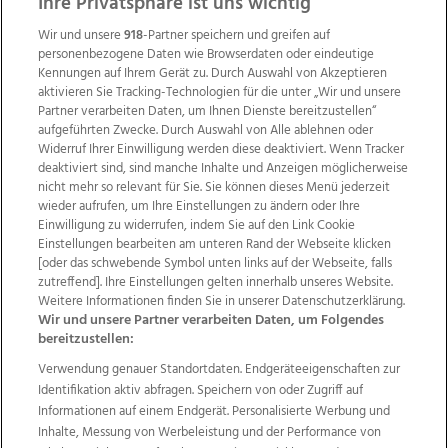
Ihre Privatsphäre ist uns wichtig
Wir und unsere
918
-Partner speichern und greifen auf
personenbezogene Daten wie Browserdaten oder eindeutige
Kennungen auf Ihrem Gerät zu. Durch Auswahl von Akzeptieren
aktivieren Sie Tracking-Technologien für die unter „Wir und unsere
Partner verarbeiten Daten, um Ihnen Dienste bereitzustellen“
aufgeführten Zwecke. Durch Auswahl von Alle ablehnen oder
Widerruf Ihrer Einwilligung werden diese deaktiviert. Wenn Tracker
deaktiviert sind, sind manche Inhalte und Anzeigen möglicherweise
nicht mehr so relevant für Sie. Sie können dieses Menü jederzeit
wieder aufrufen, um Ihre Einstellungen zu ändern oder Ihre
Einwilligung zu widerrufen, indem Sie auf den Link Cookie
Einstellungen bearbeiten am unteren Rand der Webseite klicken
Wir über uns
Mediadaten
Kontakt
Jobs
[oder das schwebende Symbol unten links auf der Webseite, falls
Datenschutz
Impressum
AGB Anzeigekunden
zutreffend]. Ihre Einstellungen gelten innerhalb unseres Website.
AGB Website
Ehrenkodex
Politische Werbung
Weitere Informationen finden Sie in unserer Datenschutzerklärung.
Wir und unsere Partner verarbeiten Daten, um Folgendes
bereitzustellen:
Weitere Angebote des Medienhauses Wimmer
Verwendung genauer Standortdaten. Endgeräteeigenschaften zur
Identifikation aktiv abfragen. Speichern von oder Zugriff auf
TV1
di-mog-i.at
OÖNow
Ischler Woche
Informationen auf einem Endgerät. Personalisierte Werbung und
Life Radio
OÖNachrichten
OÖN Immobilien
Inhalte, Messung von Werbeleistung und der Performance von
OÖN Karriere
OÖN Reise
Promenaden Galerien