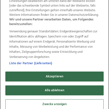
Einstellungen bearbeiten am unteren Rand der Webseite klicken
Wir über uns
Mediadaten
Kontakt
Jobs
[oder das schwebende Symbol unten links auf der Webseite, falls
zutreffend]. Ihre Einstellungen gelten innerhalb unseres Website.
Datenschutz
Impressum
AGB Anzeigekunden
Weitere Informationen finden Sie in unserer Datenschutzerklärung.
AGB Website
Ehrenkodex
Politische Werbung
Wir und unsere Partner verarbeiten Daten, um Folgendes
bereitzustellen:
Verwendung genauer Standortdaten. Endgeräteeigenschaften zur
Weitere Angebote des Medienhauses Wimmer
Identifikation aktiv abfragen. Speichern von oder Zugriff auf
TV1
di-mog-i.at
OÖNow
Ischler Woche
Informationen auf einem Endgerät. Personalisierte Werbung und
Life Radio
OÖNachrichten
OÖN Immobilien
Inhalte, Messung von Werbeleistung und der Performance von
OÖN Karriere
OÖN Reise
Promenaden Galerien
Inhalten, Zielgruppenforschung sowie Entwicklung und
Regionaljobs
wasistlos.at
wirtrauern.at
Verbesserung von Angeboten.
Liste der Partner (Lieferanten)
Akzeptieren
Copyrights © 2026 Tips Zeitungs GmbH & Co KG
Alle ablehnen
developed by
11x11.net
Cookie Einstellungen bearbeiten
Zwecke anzeigen