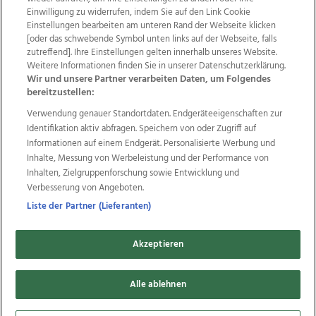
Einwilligung zu widerrufen, indem Sie auf den Link Cookie
Einstellungen bearbeiten am unteren Rand der Webseite klicken
Wir über uns
Mediadaten
Kontakt
Jobs
[oder das schwebende Symbol unten links auf der Webseite, falls
Datenschutz
Impressum
AGB Anzeigekunden
zutreffend]. Ihre Einstellungen gelten innerhalb unseres Website.
AGB Website
Ehrenkodex
Politische Werbung
Weitere Informationen finden Sie in unserer Datenschutzerklärung.
Wir und unsere Partner verarbeiten Daten, um Folgendes
bereitzustellen:
Weitere Angebote des Medienhauses Wimmer
Verwendung genauer Standortdaten. Endgeräteeigenschaften zur
Identifikation aktiv abfragen. Speichern von oder Zugriff auf
TV1
di-mog-i.at
OÖNow
Ischler Woche
Informationen auf einem Endgerät. Personalisierte Werbung und
Life Radio
OÖNachrichten
OÖN Immobilien
Inhalte, Messung von Werbeleistung und der Performance von
OÖN Karriere
OÖN Reise
Promenaden Galerien
Inhalten, Zielgruppenforschung sowie Entwicklung und
Regionaljobs
wasistlos.at
wirtrauern.at
Verbesserung von Angeboten.
Liste der Partner (Lieferanten)
Copyrights © 2026 Tips Zeitungs GmbH & Co KG
Akzeptieren
developed by
11x11.net
Alle ablehnen
Cookie Einstellungen bearbeiten