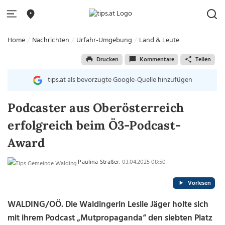
Home
Nachrichten
Urfahr-Umgebung
Land & Leute
Drucken
Kommentare
Teilen
tips.at als bevorzugte Google-Quelle hinzufügen
Podcaster aus Oberösterreich
erfolgreich beim Ö3-Podcast-
Award
Paulina Straßer
, 03.04.2025 08:50
Vorlesen
WALDING/OÖ. Die Waldingerin Leslie Jäger holte sich
mit ihrem Podcast „Mutpropaganda“ den siebten Platz