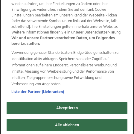
wieder aufrufen, um Ihre Einstellungen zu ändern oder Ihre
Einwilligung zu widerrufen, indem Sie auf den Link Cookie
Einstellungen bearbeiten am unteren Rand der Webseite klicken
Wir über uns
Mediadaten
Kontakt
Jobs
[oder das schwebende Symbol unten links auf der Webseite, falls
Datenschutz
Impressum
AGB Anzeigekunden
zutreffend]. Ihre Einstellungen gelten innerhalb unseres Website.
AGB Website
Ehrenkodex
Politische Werbung
Weitere Informationen finden Sie in unserer Datenschutzerklärung.
Wir und unsere Partner verarbeiten Daten, um Folgendes
bereitzustellen:
Weitere Angebote des Medienhauses Wimmer
Verwendung genauer Standortdaten. Endgeräteeigenschaften zur
Identifikation aktiv abfragen. Speichern von oder Zugriff auf
TV1
di-mog-i.at
OÖNow
Ischler Woche
Informationen auf einem Endgerät. Personalisierte Werbung und
Life Radio
OÖNachrichten
OÖN Immobilien
Inhalte, Messung von Werbeleistung und der Performance von
OÖN Karriere
OÖN Reise
Promenaden Galerien
Inhalten, Zielgruppenforschung sowie Entwicklung und
Regionaljobs
wasistlos.at
wirtrauern.at
Verbesserung von Angeboten.
Liste der Partner (Lieferanten)
Copyrights © 2026 Tips Zeitungs GmbH & Co KG
Akzeptieren
developed by
11x11.net
Alle ablehnen