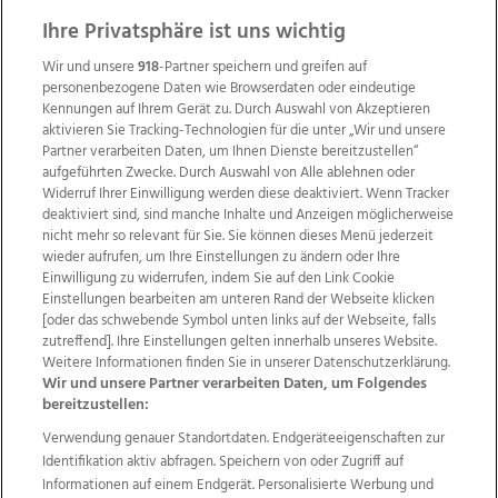
Ihre Privatsphäre ist uns wichtig
Wir und unsere
918
-Partner speichern und greifen auf
personenbezogene Daten wie Browserdaten oder eindeutige
Kennungen auf Ihrem Gerät zu. Durch Auswahl von Akzeptieren
aktivieren Sie Tracking-Technologien für die unter „Wir und unsere
Partner verarbeiten Daten, um Ihnen Dienste bereitzustellen“
aufgeführten Zwecke. Durch Auswahl von Alle ablehnen oder
Widerruf Ihrer Einwilligung werden diese deaktiviert. Wenn Tracker
deaktiviert sind, sind manche Inhalte und Anzeigen möglicherweise
nicht mehr so relevant für Sie. Sie können dieses Menü jederzeit
wieder aufrufen, um Ihre Einstellungen zu ändern oder Ihre
Einwilligung zu widerrufen, indem Sie auf den Link Cookie
Einstellungen bearbeiten am unteren Rand der Webseite klicken
Wir über uns
Mediadaten
Kontakt
Jobs
[oder das schwebende Symbol unten links auf der Webseite, falls
Datenschutz
Impressum
AGB Anzeigekunden
zutreffend]. Ihre Einstellungen gelten innerhalb unseres Website.
AGB Website
Ehrenkodex
Politische Werbung
Weitere Informationen finden Sie in unserer Datenschutzerklärung.
Wir und unsere Partner verarbeiten Daten, um Folgendes
bereitzustellen:
Weitere Angebote des Medienhauses Wimmer
Verwendung genauer Standortdaten. Endgeräteeigenschaften zur
Identifikation aktiv abfragen. Speichern von oder Zugriff auf
TV1
di-mog-i.at
OÖNow
Ischler Woche
Informationen auf einem Endgerät. Personalisierte Werbung und
Life Radio
OÖNachrichten
OÖN Immobilien