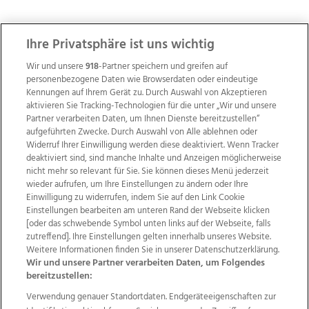
ZUR NACHRICHTENÜBERSICHT
Ihre Privatsphäre ist uns wichtig
Wir und unsere
918
-Partner speichern und greifen auf
personenbezogene Daten wie Browserdaten oder eindeutige
Kennungen auf Ihrem Gerät zu. Durch Auswahl von Akzeptieren
aktivieren Sie Tracking-Technologien für die unter „Wir und unsere
Partner verarbeiten Daten, um Ihnen Dienste bereitzustellen“
aufgeführten Zwecke. Durch Auswahl von Alle ablehnen oder
Widerruf Ihrer Einwilligung werden diese deaktiviert. Wenn Tracker
deaktiviert sind, sind manche Inhalte und Anzeigen möglicherweise
nicht mehr so relevant für Sie. Sie können dieses Menü jederzeit
wieder aufrufen, um Ihre Einstellungen zu ändern oder Ihre
Einwilligung zu widerrufen, indem Sie auf den Link Cookie
Einstellungen bearbeiten am unteren Rand der Webseite klicken
Wir über uns
Mediadaten
Kontakt
Jobs
[oder das schwebende Symbol unten links auf der Webseite, falls
zutreffend]. Ihre Einstellungen gelten innerhalb unseres Website.
Datenschutz
Impressum
AGB Anzeigekunden
Weitere Informationen finden Sie in unserer Datenschutzerklärung.
AGB Website
Ehrenkodex
Politische Werbung
Wir und unsere Partner verarbeiten Daten, um Folgendes
bereitzustellen:
Verwendung genauer Standortdaten. Endgeräteeigenschaften zur
Weitere Angebote des Medienhauses Wimmer