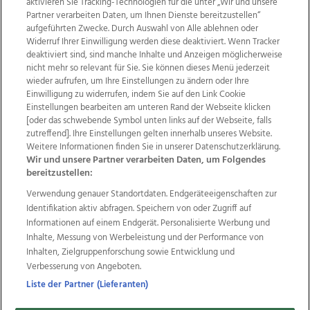
aktivieren Sie Tracking-Technologien für die unter „Wir und unsere
Partner verarbeiten Daten, um Ihnen Dienste bereitzustellen“
aufgeführten Zwecke. Durch Auswahl von Alle ablehnen oder
Widerruf Ihrer Einwilligung werden diese deaktiviert. Wenn Tracker
deaktiviert sind, sind manche Inhalte und Anzeigen möglicherweise
nicht mehr so relevant für Sie. Sie können dieses Menü jederzeit
wieder aufrufen, um Ihre Einstellungen zu ändern oder Ihre
Einwilligung zu widerrufen, indem Sie auf den Link Cookie
Einstellungen bearbeiten am unteren Rand der Webseite klicken
Wir über uns
Mediadaten
Kontakt
Jobs
[oder das schwebende Symbol unten links auf der Webseite, falls
Datenschutz
Impressum
AGB Anzeigekunden
zutreffend]. Ihre Einstellungen gelten innerhalb unseres Website.
AGB Website
Ehrenkodex
Politische Werbung
Weitere Informationen finden Sie in unserer Datenschutzerklärung.
Wir und unsere Partner verarbeiten Daten, um Folgendes
bereitzustellen:
Weitere Angebote des Medienhauses Wimmer
Verwendung genauer Standortdaten. Endgeräteeigenschaften zur
Identifikation aktiv abfragen. Speichern von oder Zugriff auf
TV1
di-mog-i.at
OÖNow
Ischler Woche
Informationen auf einem Endgerät. Personalisierte Werbung und
Life Radio
OÖNachrichten
OÖN Immobilien
Inhalte, Messung von Werbeleistung und der Performance von
OÖN Karriere
OÖN Reise
Promenaden Galerien
Inhalten, Zielgruppenforschung sowie Entwicklung und
Regionaljobs
wasistlos.at
wirtrauern.at
Verbesserung von Angeboten.
Liste der Partner (Lieferanten)