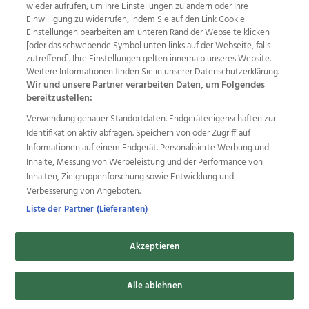
wieder aufrufen, um Ihre Einstellungen zu ändern oder Ihre
Einwilligung zu widerrufen, indem Sie auf den Link Cookie
Einstellungen bearbeiten am unteren Rand der Webseite klicken
Wir über uns
Mediadaten
Kontakt
Jobs
[oder das schwebende Symbol unten links auf der Webseite, falls
zutreffend]. Ihre Einstellungen gelten innerhalb unseres Website.
Datenschutz
Impressum
AGB Anzeigekunden
Weitere Informationen finden Sie in unserer Datenschutzerklärung.
AGB Website
Ehrenkodex
Politische Werbung
Wir und unsere Partner verarbeiten Daten, um Folgendes
bereitzustellen:
Verwendung genauer Standortdaten. Endgeräteeigenschaften zur
Weitere Angebote des Medienhauses Wimmer
Identifikation aktiv abfragen. Speichern von oder Zugriff auf
TV1
di-mog-i.at
OÖNow
Ischler Woche
Informationen auf einem Endgerät. Personalisierte Werbung und
Life Radio
OÖNachrichten
OÖN Immobilien
Inhalte, Messung von Werbeleistung und der Performance von
OÖN Karriere
OÖN Reise
Promenaden Galerien
Inhalten, Zielgruppenforschung sowie Entwicklung und
Regionaljobs
wasistlos.at
wirtrauern.at
Verbesserung von Angeboten.
Liste der Partner (Lieferanten)
Akzeptieren
Copyrights © 2026 Tips Zeitungs GmbH & Co KG
Alle ablehnen
developed by
11x11.net