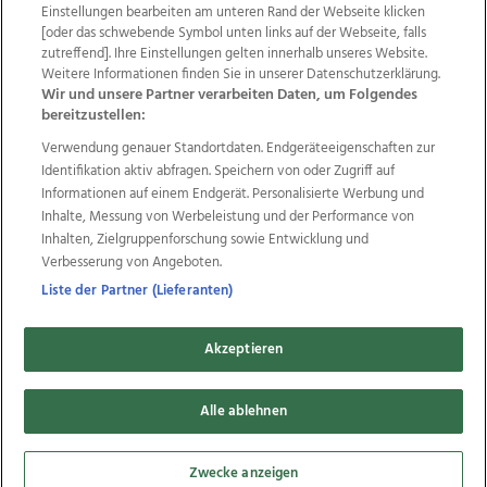
Einstellungen bearbeiten am unteren Rand der Webseite klicken
Wir über uns
Mediadaten
Kontakt
Jobs
[oder das schwebende Symbol unten links auf der Webseite, falls
zutreffend]. Ihre Einstellungen gelten innerhalb unseres Website.
Datenschutz
Impressum
AGB Anzeigekunden
Weitere Informationen finden Sie in unserer Datenschutzerklärung.
AGB Website
Ehrenkodex
Politische Werbung
Wir und unsere Partner verarbeiten Daten, um Folgendes
bereitzustellen:
Verwendung genauer Standortdaten. Endgeräteeigenschaften zur
Weitere Angebote des Medienhauses Wimmer
Identifikation aktiv abfragen. Speichern von oder Zugriff auf
TV1
di-mog-i.at
OÖNow
Ischler Woche
Informationen auf einem Endgerät. Personalisierte Werbung und
Life Radio
OÖNachrichten
OÖN Immobilien
Inhalte, Messung von Werbeleistung und der Performance von
OÖN Karriere
OÖN Reise
Promenaden Galerien
Inhalten, Zielgruppenforschung sowie Entwicklung und
Regionaljobs
wasistlos.at
wirtrauern.at
Verbesserung von Angeboten.
Liste der Partner (Lieferanten)
Akzeptieren
Copyrights © 2026 Tips Zeitungs GmbH & Co KG
Alle ablehnen
developed by
11x11.net
Cookie Einstellungen bearbeiten
Zwecke anzeigen