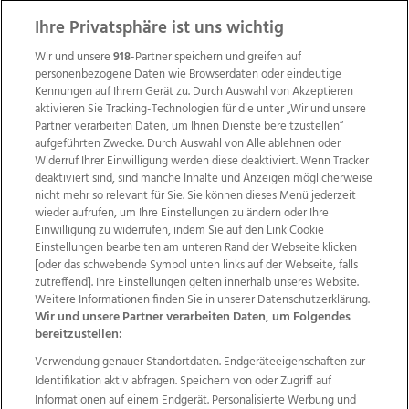
Ihre Privatsphäre ist uns wichtig
Wir und unsere
918
-Partner speichern und greifen auf
personenbezogene Daten wie Browserdaten oder eindeutige
Kennungen auf Ihrem Gerät zu. Durch Auswahl von Akzeptieren
aktivieren Sie Tracking-Technologien für die unter „Wir und unsere
Partner verarbeiten Daten, um Ihnen Dienste bereitzustellen“
aufgeführten Zwecke. Durch Auswahl von Alle ablehnen oder
Widerruf Ihrer Einwilligung werden diese deaktiviert. Wenn Tracker
deaktiviert sind, sind manche Inhalte und Anzeigen möglicherweise
nicht mehr so relevant für Sie. Sie können dieses Menü jederzeit
wieder aufrufen, um Ihre Einstellungen zu ändern oder Ihre
Einwilligung zu widerrufen, indem Sie auf den Link Cookie
Einstellungen bearbeiten am unteren Rand der Webseite klicken
Wir über uns
Mediadaten
Kontakt
Jobs
[oder das schwebende Symbol unten links auf der Webseite, falls
Datenschutz
Impressum
AGB Anzeigekunden
zutreffend]. Ihre Einstellungen gelten innerhalb unseres Website.
AGB Website
Ehrenkodex
Politische Werbung
Weitere Informationen finden Sie in unserer Datenschutzerklärung.
Wir und unsere Partner verarbeiten Daten, um Folgendes
bereitzustellen:
Weitere Angebote des Medienhauses Wimmer
Verwendung genauer Standortdaten. Endgeräteeigenschaften zur
Identifikation aktiv abfragen. Speichern von oder Zugriff auf
TV1
di-mog-i.at
OÖNow
Ischler Woche
Informationen auf einem Endgerät. Personalisierte Werbung und
Life Radio
OÖNachrichten
OÖN Immobilien