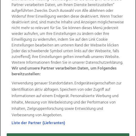
Partner verarbeiten Daten, um Ihnen Dienste bereitzustellen“
aufgeführten Zwecke. Durch Auswahl von Alle ablehnen oder
Widerruf Ihrer Einwilligung werden diese deaktiviert. Wenn Tracker
deaktiviert sind, sind manche Inhalte und Anzeigen möglicherweise
nicht mehr so relevant für Sie. Sie können dieses Menü jederzeit
wieder aufrufen, um Ihre Einstellungen zu ändern oder Ihre
Einwilligung zu widerrufen, indem Sie auf den Link Cookie
Einstellungen bearbeiten am unteren Rand der Webseite klicken
Wir über uns
Mediadaten
Kontakt
Jobs
[oder das schwebende Symbol unten links auf der Webseite, falls
zutreffend]. Ihre Einstellungen gelten innerhalb unseres Website.
Datenschutz
Impressum
AGB Anzeigekunden
Weitere Informationen finden Sie in unserer Datenschutzerklärung.
AGB Website
Ehrenkodex
Politische Werbung
Wir und unsere Partner verarbeiten Daten, um Folgendes
bereitzustellen:
Verwendung genauer Standortdaten. Endgeräteeigenschaften zur
Weitere Angebote des Medienhauses Wimmer
Identifikation aktiv abfragen. Speichern von oder Zugriff auf
TV1
di-mog-i.at
OÖNow
Ischler Woche
Informationen auf einem Endgerät. Personalisierte Werbung und
Life Radio
OÖNachrichten
OÖN Immobilien
Inhalte, Messung von Werbeleistung und der Performance von
OÖN Karriere
OÖN Reise
Promenaden Galerien
Inhalten, Zielgruppenforschung sowie Entwicklung und
Regionaljobs
wasistlos.at
wirtrauern.at
Verbesserung von Angeboten.
Liste der Partner (Lieferanten)