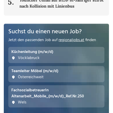
5.
Tödlicher Unfall auf B126: 81-Jähriger stirbt
nach Kollision mit Linienbus
Suchst du einen neuen Job?
Jetzt den passenden Job auf
regionaljobs.at
finden
Küchenleitung (m/w/d)
Vöcklabruck
Teamleiter Möbel (m/w/d)
Österreichweit
FachsozialbetreuerIn
Altenarbeit_Mobile_(m/w/d)_Ref.Nr.250
Wels