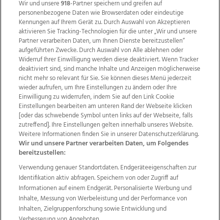
Wir und unsere
918
-Partner speichern und greifen auf
personenbezogene Daten wie Browserdaten oder eindeutige
Kennungen auf Ihrem Gerät zu. Durch Auswahl von Akzeptieren
aktivieren Sie Tracking-Technologien für die unter „Wir und unsere
Partner verarbeiten Daten, um Ihnen Dienste bereitzustellen“
aufgeführten Zwecke. Durch Auswahl von Alle ablehnen oder
Widerruf Ihrer Einwilligung werden diese deaktiviert. Wenn Tracker
deaktiviert sind, sind manche Inhalte und Anzeigen möglicherweise
nicht mehr so relevant für Sie. Sie können dieses Menü jederzeit
wieder aufrufen, um Ihre Einstellungen zu ändern oder Ihre
Einwilligung zu widerrufen, indem Sie auf den Link Cookie
Einstellungen bearbeiten am unteren Rand der Webseite klicken
Wir über uns
Mediadaten
Kontakt
Jobs
[oder das schwebende Symbol unten links auf der Webseite, falls
Datenschutz
Impressum
AGB Anzeigekunden
zutreffend]. Ihre Einstellungen gelten innerhalb unseres Website.
AGB Website
Ehrenkodex
Politische Werbung
Weitere Informationen finden Sie in unserer Datenschutzerklärung.
Wir und unsere Partner verarbeiten Daten, um Folgendes
bereitzustellen:
Weitere Angebote des Medienhauses Wimmer
Verwendung genauer Standortdaten. Endgeräteeigenschaften zur
Identifikation aktiv abfragen. Speichern von oder Zugriff auf
TV1
di-mog-i.at
OÖNow
Ischler Woche
Informationen auf einem Endgerät. Personalisierte Werbung und
Life Radio
OÖNachrichten
OÖN Immobilien
Inhalte, Messung von Werbeleistung und der Performance von
OÖN Karriere
OÖN Reise
Promenaden Galerien
Inhalten, Zielgruppenforschung sowie Entwicklung und
Regionaljobs
wasistlos.at
wirtrauern.at
Verbesserung von Angeboten.