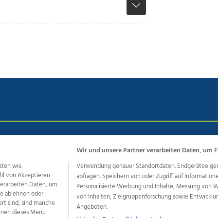
chutz
Impressum
AGB Anzeigekunden
AGB Website
Eh
Wir und unsere Partner verarbeiten Daten, um F
aten wie
Verwendung genauer Standortdaten. Endgeräteeigensc
hl von Akzeptieren
abfragen. Speichern von oder Zugriff auf Information
ere Angebote des Medienhauses Wimmer
 verarbeiten Daten, um
Personalisierte Werbung und Inhalte, Messung von 
dio
OÖNachrichten
OÖN Immobilien
OÖN Karriere
OÖN 
le ablehnen oder
von Inhalten, Zielgruppenforschung sowie Entwickl
ert sind, sind manche
ionaljobs
wasistlos.at
wirtrauern.at
Angeboten.
önnen dieses Menü