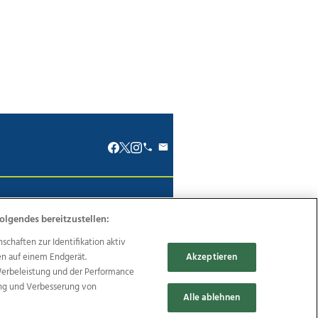
renkodex
Politische Werbung
olgendes bereitzustellen:
haften zur Identifikation aktiv
en auf einem Endgerät.
Akzeptieren
Werbeleistung und der Performance
Reise
Promenaden Galerien
ung und Verbesserung von
Alle ablehnen