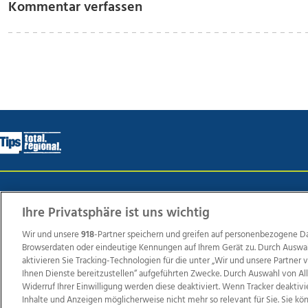
Kommentar verfassen
Wir über uns
Mediadaten
Kontakt
Jobs
Datens
Ihre Privatsphäre ist uns wichtig
Wir und unsere
918
-Partner speichern und greifen auf personenbezogene D
Browserdaten oder eindeutige Kennungen auf Ihrem Gerät zu. Durch Auswa
Weit
aktivieren Sie Tracking-Technologien für die unter „Wir und unsere Partner
TV1
di-mog-i.at
OÖNow
Ischler Woche
Life Ra
Ihnen Dienste bereitzustellen“ aufgeführten Zwecke. Durch Auswahl von Al
Widerruf Ihrer Einwilligung werden diese deaktiviert. Wenn Tracker deaktivi
Reg
Inhalte und Anzeigen möglicherweise nicht mehr so relevant für Sie. Sie k