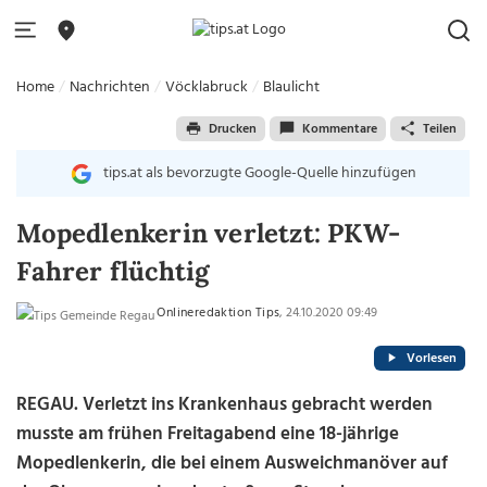
Home
Nachrichten
Vöcklabruck
Blaulicht
Drucken
Kommentare
Teilen
tips.at als bevorzugte Google-Quelle hinzufügen
Mopedlenkerin verletzt: PKW-
Fahrer flüchtig
Onlineredaktion Tips
, 24.10.2020 09:49
Vorlesen
REGAU. Verletzt ins Krankenhaus gebracht werden
musste am frühen Freitagabend eine 18-jährige
Mopedlenkerin, die bei einem Ausweichmanöver auf