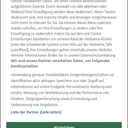
Partner verarbeiten Daten, um Ihnen Dienste bereitzustellen“
aufgeführten Zwecke. Durch Auswahl von Alle ablehnen oder
Widerruf Ihrer Einwilligung werden diese deaktiviert. Wenn Tracker
deaktiviert sind, sind manche Inhalte und Anzeigen möglicherweise
nicht mehr so relevant für Sie. Sie können dieses Menü jederzeit
wieder aufrufen, um Ihre Einstellungen zu ändern oder Ihre
Einwilligung zu widerrufen, indem Sie auf den Link Cookie
Einstellungen bearbeiten am unteren Rand der Webseite klicken
Wir über uns
Mediadaten
Kontakt
Jobs
[oder das schwebende Symbol unten links auf der Webseite, falls
Datenschutz
Impressum
AGB Anzeigekunden
zutreffend]. Ihre Einstellungen gelten innerhalb unseres Website.
Weitere Informationen finden Sie in unserer Datenschutzerklärung.
AGB Website
Ehrenkodex
Politische Werbung
Wir und unsere Partner verarbeiten Daten, um Folgendes
bereitzustellen:
Verwendung genauer Standortdaten. Endgeräteeigenschaften zur
Weitere Angebote des Medienhauses Wimmer
Identifikation aktiv abfragen. Speichern von oder Zugriff auf
TV1
di-mog-i.at
OÖNow
Ischler Woche
Informationen auf einem Endgerät. Personalisierte Werbung und
Life Radio
OÖNachrichten
OÖN Immobilien
Inhalte, Messung von Werbeleistung und der Performance von
OÖN Karriere
OÖN Reise
Promenaden Galerien
Inhalten, Zielgruppenforschung sowie Entwicklung und
Regionaljobs
wasistlos.at
wirtrauern.at
Verbesserung von Angeboten.
Liste der Partner (Lieferanten)
Akzeptieren