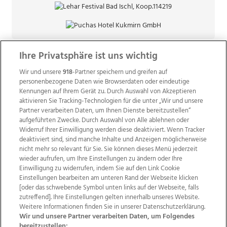
Ihre Privatsphäre ist uns wichtig
Wir und unsere
918
-Partner speichern und greifen auf
personenbezogene Daten wie Browserdaten oder eindeutige
Kennungen auf Ihrem Gerät zu. Durch Auswahl von Akzeptieren
aktivieren Sie Tracking-Technologien für die unter „Wir und unsere
Partner verarbeiten Daten, um Ihnen Dienste bereitzustellen“
aufgeführten Zwecke. Durch Auswahl von Alle ablehnen oder
Widerruf Ihrer Einwilligung werden diese deaktiviert. Wenn Tracker
deaktiviert sind, sind manche Inhalte und Anzeigen möglicherweise
nicht mehr so relevant für Sie. Sie können dieses Menü jederzeit
wieder aufrufen, um Ihre Einstellungen zu ändern oder Ihre
Einwilligung zu widerrufen, indem Sie auf den Link Cookie
Einstellungen bearbeiten am unteren Rand der Webseite klicken
Wir über uns
Mediadaten
Kontakt
Jobs
[oder das schwebende Symbol unten links auf der Webseite, falls
Datenschutz
Impressum
AGB Anzeigekunden
zutreffend]. Ihre Einstellungen gelten innerhalb unseres Website.
AGB Website
Ehrenkodex
Politische Werbung
Weitere Informationen finden Sie in unserer Datenschutzerklärung.
Wir und unsere Partner verarbeiten Daten, um Folgendes
bereitzustellen: