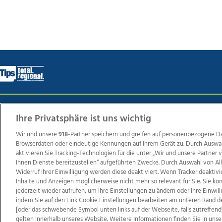
Wir über uns
Mediadaten
Kontakt
Jobs
Datens
Ihre Privatsphäre ist uns wichtig
Wir und unsere
918
-Partner speichern und greifen auf personenbezogene D
Browserdaten oder eindeutige Kennungen auf Ihrem Gerät zu. Durch Auswa
Weit
aktivieren Sie Tracking-Technologien für die unter „Wir und unsere Partner
Ihnen Dienste bereitzustellen“ aufgeführten Zwecke. Durch Auswahl von Al
TV1
di-mog-i.at
OÖNow
Ischler Woche
Life Ra
Widerruf Ihrer Einwilligung werden diese deaktiviert. Wenn Tracker deaktivi
Reg
Inhalte und Anzeigen möglicherweise nicht mehr so relevant für Sie. Sie k
jederzeit wieder aufrufen, um Ihre Einstellungen zu ändern oder Ihre Einwil
indem Sie auf den Link Cookie Einstellungen bearbeiten am unteren Rand d
[oder das schwebende Symbol unten links auf der Webseite, falls zutreffend]
gelten innerhalb unseres Website. Weitere Informationen finden Sie in unse