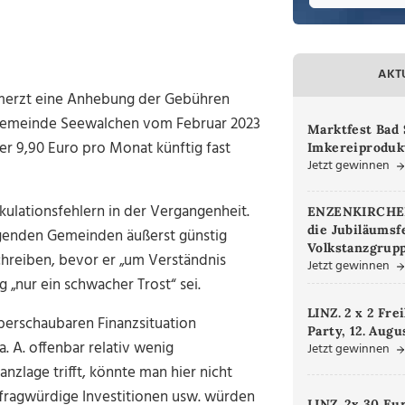
AKT
hmerzt eine Anhebung der Gebühren
tgemeinde Seewalchen vom Februar 2023
Marktfest Bad 
her 9,90 Euro pro Monat künftig fast
Imkereiproduk
Jetzt gewinnen
ulationsfehlern in der Vergangenheit.
ENZENKIRCHEN.
die Jubiläumsf
egenden Gemeinden äußerst günstig
Volkstanzgrupp
Schreiben, bevor er „um Verständnis
Jetzt gewinnen
 „nur ein schwacher Trost“ sei.
LINZ. 2 x 2 Fre
überschaubaren Finanzsituation
Party, 12. Augu
 A. offenbar relativ wenig
Jetzt gewinnen
nzlage trifft, könnte man hier nicht
 fragwürdige Investitionen usw. würden
LINZ. 2x 30 Eu