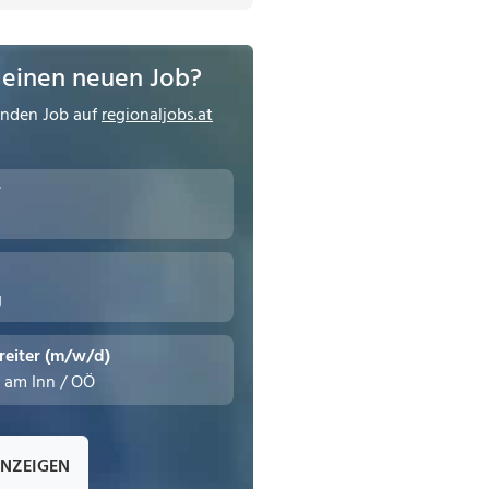
 einen neuen Job?
enden Job auf
regionaljobs.at
r
g
reiter (m/w/d)
n am Inn / OÖ
ANZEIGEN