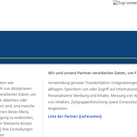
chutz
Impressum
AGB Anzeigekunden
AGB Website
Eh
Wir und unsere Partner verarbeiten Daten, um F
aten wie
Verwendung genauer Standortdaten. Endgeräteeigensc
hl von Akzeptieren
abfragen. Speichern von oder Zugriff auf Information
ere Angebote des Medienhauses Wimmer
 verarbeiten Daten, um
Personalisierte Werbung und Inhalte, Messung von 
le ablehnen oder
von Inhalten, Zielgruppenforschung sowie Entwickl
dio
OÖNachrichten
OÖN Immobilien
OÖN Karriere
OÖN 
ert sind, sind manche
Angeboten.
ionaljobs
wasistlos.at
wirtrauern.at
önnen dieses Menü
Liste der Partner (Lieferanten)
ligung zu widerrufen,
er Webseite klicken
. Ihre Einstellungen
rer