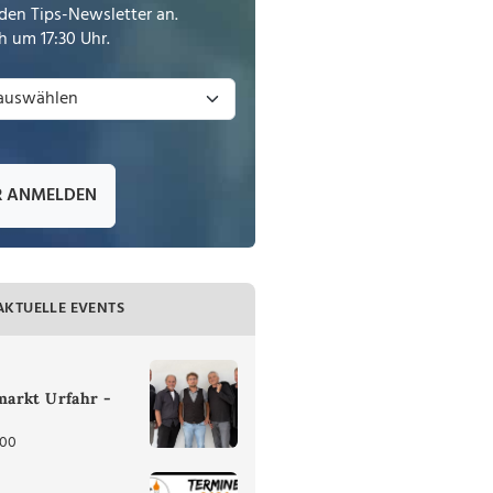
den Tips-Newsletter an.
 um 17:30 Uhr.
R ANMELDEN
AKTUELLE EVENTS
arkt Urfahr -
:00