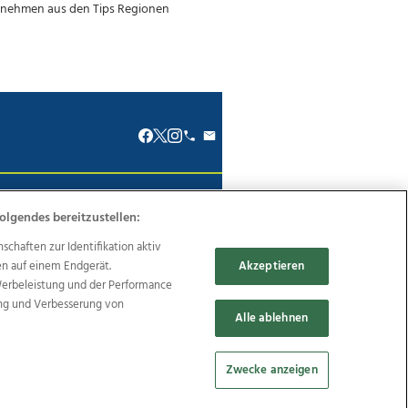
renkodex
Politische Werbung
olgendes bereitzustellen:
haften zur Identifikation aktiv
en auf einem Endgerät.
Akzeptieren
Werbeleistung und der Performance
ung und Verbesserung von
Reise
Promenaden Galerien
Alle ablehnen
Zwecke anzeigen