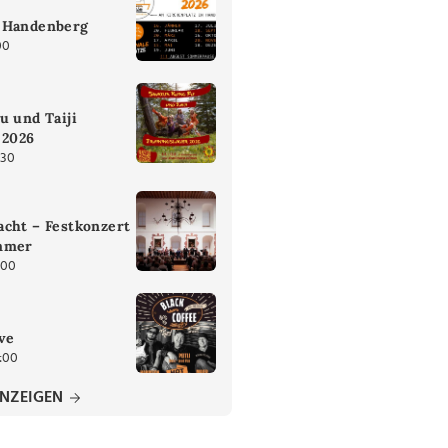
 Handenberg
00
u und Taiji
 2026
:30
cht – Festkonzert
mmer
:00
ive
:00
ANZEIGEN