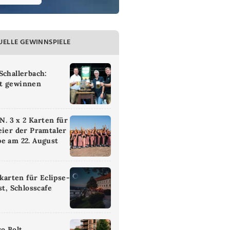
UELLE GEWINNSPIELE
Schallerbach:
t gewinnen
 3 x 2 Karten für
eier der Pramtaler
e am 22. August
ikarten für Eclipse-
st, Schlosscafe
ro Bolt