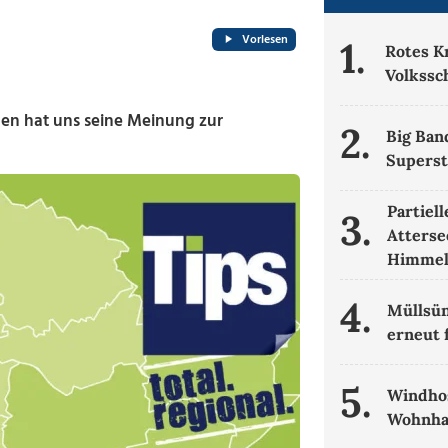
Vorlesen
1.
Rotes K
Volkssc
hen hat uns seine Meinung zur
2.
Big Ban
Supers
Partiel
3.
Atterse
Himme
4.
Müllsün
erneut 
5.
Windhos
Wohnha