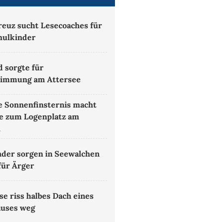
reuz sucht Lesecoaches für
hulkinder
d sorgte für
timmung am Attersee
le Sonnenfinsternis macht
e zum Logenplatz am
l
der sorgen in Seewalchen
für Ärger
e riss halbes Dach eines
uses weg