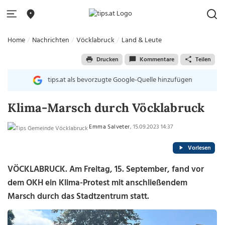
Home
Nachrichten
Vöcklabruck
Land & Leute
Drucken
Kommentare
Teilen
tips.at als bevorzugte Google-Quelle hinzufügen
Klima-Marsch durch Vöcklabruck
Emma Salveter
, 15.09.2023 14:37
Vorlesen
VÖCKLABRUCK. Am Freitag, 15. September, fand vor
dem OKH ein Klima-Protest mit anschließendem
Marsch durch das Stadtzentrum statt.