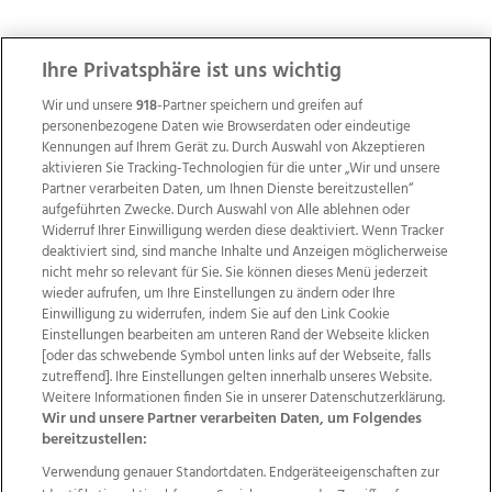
ZUR NACHRICHTENÜBERSICHT
Ihre Privatsphäre ist uns wichtig
Wir und unsere
918
-Partner speichern und greifen auf
personenbezogene Daten wie Browserdaten oder eindeutige
Kennungen auf Ihrem Gerät zu. Durch Auswahl von Akzeptieren
aktivieren Sie Tracking-Technologien für die unter „Wir und unsere
Partner verarbeiten Daten, um Ihnen Dienste bereitzustellen“
aufgeführten Zwecke. Durch Auswahl von Alle ablehnen oder
Widerruf Ihrer Einwilligung werden diese deaktiviert. Wenn Tracker
deaktiviert sind, sind manche Inhalte und Anzeigen möglicherweise
nicht mehr so relevant für Sie. Sie können dieses Menü jederzeit
wieder aufrufen, um Ihre Einstellungen zu ändern oder Ihre
Einwilligung zu widerrufen, indem Sie auf den Link Cookie
Einstellungen bearbeiten am unteren Rand der Webseite klicken
Wir über uns
Mediadaten
Kontakt
Jobs
[oder das schwebende Symbol unten links auf der Webseite, falls
Datenschutz
Impressum
AGB Anzeigekunden
zutreffend]. Ihre Einstellungen gelten innerhalb unseres Website.
Weitere Informationen finden Sie in unserer Datenschutzerklärung.
AGB Website
Ehrenkodex
Politische Werbung
Wir und unsere Partner verarbeiten Daten, um Folgendes
bereitzustellen:
Verwendung genauer Standortdaten. Endgeräteeigenschaften zur
Weitere Angebote des Medienhauses Wimmer