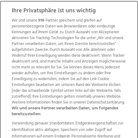
ZUR NACHRICHTENÜBERSICHT
Ihre Privatsphäre ist uns wichtig
Wir und unsere
918
-Partner speichern und greifen auf
personenbezogene Daten wie Browserdaten oder eindeutige
Kennungen auf Ihrem Gerät zu. Durch Auswahl von Akzeptieren
aktivieren Sie Tracking-Technologien für die unter „Wir und unsere
Partner verarbeiten Daten, um Ihnen Dienste bereitzustellen“
aufgeführten Zwecke. Durch Auswahl von Alle ablehnen oder
Widerruf Ihrer Einwilligung werden diese deaktiviert. Wenn Tracker
deaktiviert sind, sind manche Inhalte und Anzeigen möglicherweise
nicht mehr so relevant für Sie. Sie können dieses Menü jederzeit
wieder aufrufen, um Ihre Einstellungen zu ändern oder Ihre
Einwilligung zu widerrufen, indem Sie auf den Link Cookie
Einstellungen bearbeiten am unteren Rand der Webseite klicken
Wir über uns
Mediadaten
Kontakt
Jobs
[oder das schwebende Symbol unten links auf der Webseite, falls
Datenschutz
Impressum
AGB Anzeigekunden
zutreffend]. Ihre Einstellungen gelten innerhalb unseres Website.
Weitere Informationen finden Sie in unserer Datenschutzerklärung.
AGB Website
Ehrenkodex
Politische Werbung
Wir und unsere Partner verarbeiten Daten, um Folgendes
bereitzustellen:
Verwendung genauer Standortdaten. Endgeräteeigenschaften zur
Weitere Angebote des Medienhauses Wimmer
Identifikation aktiv abfragen. Speichern von oder Zugriff auf
TV1
di-mog-i.at
OÖNow
Ischler Woche
Informationen auf einem Endgerät. Personalisierte Werbung und