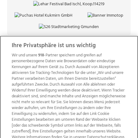
Ihre Privatsphäre ist uns wichtig
Wir und unsere
918
-Partner speichern und greifen auf
personenbezogene Daten wie Browserdaten oder eindeutige
Kennungen auf Ihrem Gerät zu. Durch Auswahl von Akzeptieren
aktivieren Sie Tracking-Technologien für die unter „Wir und unsere
Partner verarbeiten Daten, um Ihnen Dienste bereitzustellen“
aufgeführten Zwecke. Durch Auswahl von Alle ablehnen oder
Widerruf Ihrer Einwilligung werden diese deaktiviert. Wenn Tracker
deaktiviert sind, sind manche Inhalte und Anzeigen möglicherweise
nicht mehr so relevant für Sie. Sie können dieses Menü jederzeit
wieder aufrufen, um Ihre Einstellungen zu ändern oder Ihre
Einwilligung zu widerrufen, indem Sie auf den Link Cookie
Einstellungen bearbeiten am unteren Rand der Webseite klicken
Wir über uns
Mediadaten
Kontakt
Jobs
[oder das schwebende Symbol unten links auf der Webseite, falls
Datenschutz
Impressum
AGB Anzeigekunden
zutreffend]. Ihre Einstellungen gelten innerhalb unseres Website.
AGB Website
Ehrenkodex
Politische Werbung
Weitere Informationen finden Sie in unserer Datenschutzerklärung.