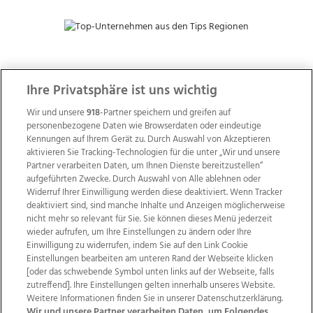
ZUR NACHRICHTENÜBERSICHT
Ihre Privatsphäre ist uns wichtig
Wir und unsere
918
-Partner speichern und greifen auf
personenbezogene Daten wie Browserdaten oder eindeutige
Kennungen auf Ihrem Gerät zu. Durch Auswahl von Akzeptieren
aktivieren Sie Tracking-Technologien für die unter „Wir und unsere
Partner verarbeiten Daten, um Ihnen Dienste bereitzustellen“
aufgeführten Zwecke. Durch Auswahl von Alle ablehnen oder
Widerruf Ihrer Einwilligung werden diese deaktiviert. Wenn Tracker
deaktiviert sind, sind manche Inhalte und Anzeigen möglicherweise
nicht mehr so relevant für Sie. Sie können dieses Menü jederzeit
wieder aufrufen, um Ihre Einstellungen zu ändern oder Ihre
Einwilligung zu widerrufen, indem Sie auf den Link Cookie
Einstellungen bearbeiten am unteren Rand der Webseite klicken
Wir über uns
Mediadaten
Kontakt
Jobs
[oder das schwebende Symbol unten links auf der Webseite, falls
Datenschutz
Impressum
AGB Anzeigekunden
zutreffend]. Ihre Einstellungen gelten innerhalb unseres Website.
Weitere Informationen finden Sie in unserer Datenschutzerklärung.
AGB Website
Ehrenkodex
Politische Werbung
Wir und unsere Partner verarbeiten Daten, um Folgendes