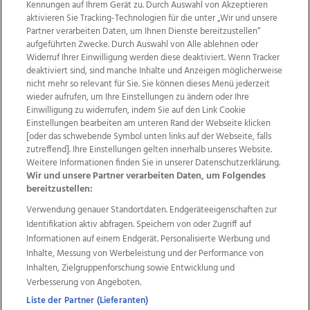
Kennungen auf Ihrem Gerät zu. Durch Auswahl von Akzeptieren
aktivieren Sie Tracking-Technologien für die unter „Wir und unsere
Partner verarbeiten Daten, um Ihnen Dienste bereitzustellen“
aufgeführten Zwecke. Durch Auswahl von Alle ablehnen oder
Widerruf Ihrer Einwilligung werden diese deaktiviert. Wenn Tracker
deaktiviert sind, sind manche Inhalte und Anzeigen möglicherweise
nicht mehr so relevant für Sie. Sie können dieses Menü jederzeit
wieder aufrufen, um Ihre Einstellungen zu ändern oder Ihre
Einwilligung zu widerrufen, indem Sie auf den Link Cookie
Einstellungen bearbeiten am unteren Rand der Webseite klicken
Wir über uns
Mediadaten
Kontakt
Jobs
[oder das schwebende Symbol unten links auf der Webseite, falls
Datenschutz
Impressum
AGB Anzeigekunden
zutreffend]. Ihre Einstellungen gelten innerhalb unseres Website.
AGB Website
Ehrenkodex
Politische Werbung
Weitere Informationen finden Sie in unserer Datenschutzerklärung.
Wir und unsere Partner verarbeiten Daten, um Folgendes
bereitzustellen:
Weitere Angebote des Medienhauses Wimmer
Verwendung genauer Standortdaten. Endgeräteeigenschaften zur
Identifikation aktiv abfragen. Speichern von oder Zugriff auf
TV1
di-mog-i.at
OÖNow
Ischler Woche
Informationen auf einem Endgerät. Personalisierte Werbung und
Life Radio
OÖNachrichten
OÖN Immobilien
Inhalte, Messung von Werbeleistung und der Performance von
OÖN Karriere
OÖN Reise
Promenaden Galerien
Inhalten, Zielgruppenforschung sowie Entwicklung und
Regionaljobs
wasistlos.at
wirtrauern.at
Verbesserung von Angeboten.
Liste der Partner (Lieferanten)