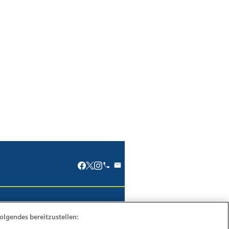
renkodex
Politische Werbung
olgendes bereitzustellen: