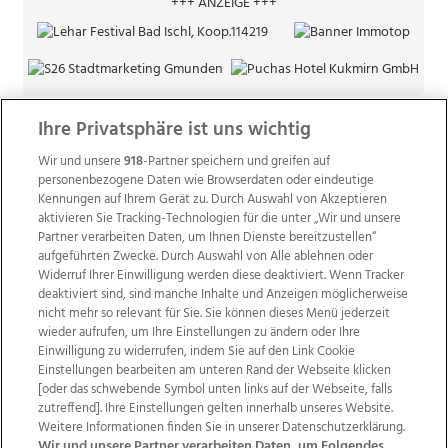
+++ ANZEIGE +++
Ihre Privatsphäre ist uns wichtig
Wir und unsere
918
-Partner speichern und greifen auf
personenbezogene Daten wie Browserdaten oder eindeutige
Kennungen auf Ihrem Gerät zu. Durch Auswahl von Akzeptieren
aktivieren Sie Tracking-Technologien für die unter „Wir und unsere
Partner verarbeiten Daten, um Ihnen Dienste bereitzustellen“
aufgeführten Zwecke. Durch Auswahl von Alle ablehnen oder
Widerruf Ihrer Einwilligung werden diese deaktiviert. Wenn Tracker
deaktiviert sind, sind manche Inhalte und Anzeigen möglicherweise
nicht mehr so relevant für Sie. Sie können dieses Menü jederzeit
wieder aufrufen, um Ihre Einstellungen zu ändern oder Ihre
Einwilligung zu widerrufen, indem Sie auf den Link Cookie
Einstellungen bearbeiten am unteren Rand der Webseite klicken
Wir über uns
Mediadaten
Kontakt
Jobs
[oder das schwebende Symbol unten links auf der Webseite, falls
Datenschutz
Impressum
AGB Anzeigekunden
zutreffend]. Ihre Einstellungen gelten innerhalb unseres Website.
AGB Website
Ehrenkodex
Politische Werbung
Weitere Informationen finden Sie in unserer Datenschutzerklärung.
Wir und unsere Partner verarbeiten Daten, um Folgendes