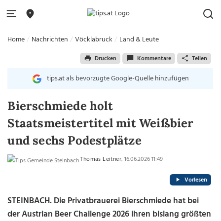
Home
Nachrichten
Vöcklabruck
Land & Leute
Drucken
Kommentare
Teilen
tips.at als bevorzugte Google-Quelle hinzufügen
Bierschmiede holt
Staatsmeistertitel mit Weißbier
und sechs Podestplätze
Thomas Leitner
, 16.06.2026 11:49
Vorlesen
STEINBACH. Die Privatbrauerei Bierschmiede hat bei
der Austrian Beer Challenge 2026 ihren bislang größten