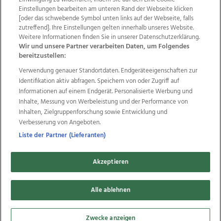
Einstellungen bearbeiten am unteren Rand der Webseite klicken
Wir über uns
Mediadaten
Kontakt
Jobs
[oder das schwebende Symbol unten links auf der Webseite, falls
Datenschutz
Impressum
AGB Anzeigekunden
zutreffend]. Ihre Einstellungen gelten innerhalb unseres Website.
Weitere Informationen finden Sie in unserer Datenschutzerklärung.
AGB Website
Ehrenkodex
Politische Werbung
Wir und unsere Partner verarbeiten Daten, um Folgendes
bereitzustellen:
Verwendung genauer Standortdaten. Endgeräteeigenschaften zur
Weitere Angebote des Medienhauses Wimmer
Identifikation aktiv abfragen. Speichern von oder Zugriff auf
TV1
di-mog-i.at
OÖNow
Ischler Woche
Informationen auf einem Endgerät. Personalisierte Werbung und
Life Radio
OÖNachrichten
OÖN Immobilien
Inhalte, Messung von Werbeleistung und der Performance von
OÖN Karriere
OÖN Reise
Promenaden Galerien
Inhalten, Zielgruppenforschung sowie Entwicklung und
Regionaljobs
wasistlos.at
wirtrauern.at
Verbesserung von Angeboten.
Liste der Partner (Lieferanten)
Akzeptieren
Copyrights © 2026 Tips Zeitungs GmbH & Co KG
developed by
11x11.net
Alle ablehnen
Cookie Einstellungen bearbeiten
Zwecke anzeigen