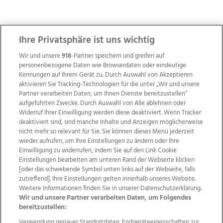
ZUR NACHRICHTENÜBERSICHT
Ihre Privatsphäre ist uns wichtig
Wir und unsere
918
-Partner speichern und greifen auf
personenbezogene Daten wie Browserdaten oder eindeutige
Kennungen auf Ihrem Gerät zu. Durch Auswahl von Akzeptieren
aktivieren Sie Tracking-Technologien für die unter „Wir und unsere
Partner verarbeiten Daten, um Ihnen Dienste bereitzustellen“
aufgeführten Zwecke. Durch Auswahl von Alle ablehnen oder
Widerruf Ihrer Einwilligung werden diese deaktiviert. Wenn Tracker
deaktiviert sind, sind manche Inhalte und Anzeigen möglicherweise
nicht mehr so relevant für Sie. Sie können dieses Menü jederzeit
wieder aufrufen, um Ihre Einstellungen zu ändern oder Ihre
Einwilligung zu widerrufen, indem Sie auf den Link Cookie
Einstellungen bearbeiten am unteren Rand der Webseite klicken
Wir über uns
Mediadaten
Kontakt
Jobs
[oder das schwebende Symbol unten links auf der Webseite, falls
Datenschutz
Impressum
AGB Anzeigekunden
zutreffend]. Ihre Einstellungen gelten innerhalb unseres Website.
AGB Website
Ehrenkodex
Politische Werbung
Weitere Informationen finden Sie in unserer Datenschutzerklärung.
Wir und unsere Partner verarbeiten Daten, um Folgendes
bereitzustellen:
Verwendung genauer Standortdaten. Endgeräteeigenschaften zur