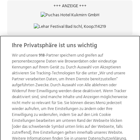
+++ ANZEIGE +++
Ihre Privatsphäre ist uns wichtig
Wir und unsere
918
-Partner speichern und greifen auf
personenbezogene Daten wie Browserdaten oder eindeutige
Kennungen auf Ihrem Gerät zu. Durch Auswahl von Akzeptieren
aktivieren Sie Tracking-Technologien für die unter „Wir und unsere
Partner verarbeiten Daten, um Ihnen Dienste bereitzustellen“
aufgeführten Zwecke. Durch Auswahl von Alle ablehnen oder
Widerruf Ihrer Einwilligung werden diese deaktiviert. Wenn Tracker
deaktiviert sind, sind manche Inhalte und Anzeigen möglicherweise
nicht mehr so relevant für Sie. Sie können dieses Menü jederzeit
wieder aufrufen, um Ihre Einstellungen zu ändern oder Ihre
Einwilligung zu widerrufen, indem Sie auf den Link Cookie
Einstellungen bearbeiten am unteren Rand der Webseite klicken
Wir über uns
Mediadaten
Kontakt
Jobs
[oder das schwebende Symbol unten links auf der Webseite, falls
Datenschutz
Impressum
AGB Anzeigekunden
zutreffend]. Ihre Einstellungen gelten innerhalb unseres Website.
AGB Website
Ehrenkodex
Politische Werbung
Weitere Informationen finden Sie in unserer Datenschutzerklärung.