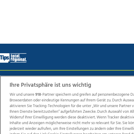
Wir über uns
Mediadaten
Kontakt
Jobs
Datens
Ihre Privatsphäre ist uns wichtig
Wir und unsere
918
-Partner speichern und greifen auf personenbezogene D
Browserdaten oder eindeutige Kennungen auf Ihrem Gerät zu. Durch Auswa
Weit
aktivieren Sie Tracking-Technologien für die unter „Wir und unsere Partner
Ihnen Dienste bereitzustellen“ aufgeführten Zwecke. Durch Auswahl von Al
TV1
di-mog-i.at
OÖNow
Ischler Woche
Life Ra
Widerruf Ihrer Einwilligung werden diese deaktiviert. Wenn Tracker deaktivi
Reg
Inhalte und Anzeigen möglicherweise nicht mehr so relevant für Sie. Sie k
jederzeit wieder aufrufen, um Ihre Einstellungen zu ändern oder Ihre Einwil