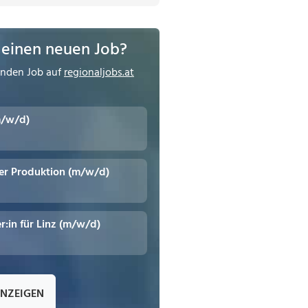
 einen neuen Job?
enden Job auf
regionaljobs.at
m/w/d)
er Produktion (m/w/d)
r:in für Linz (m/w/d)
ANZEIGEN