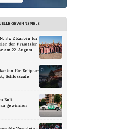
UELLE GEWINNSPIELE
 3 x 2 Karten für
eier der Pramtaler
e am 22. August
ikarten für Eclipse-
st, Schlosscafe
ro Bolt
 zu gewinnen
ten für Vorwärts -