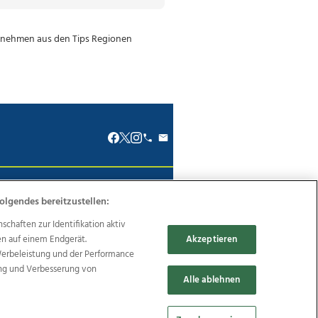
renkodex
Politische Werbung
olgendes bereitzustellen:
haften zur Identifikation aktiv
en auf einem Endgerät.
Akzeptieren
Werbeleistung und der Performance
ung und Verbesserung von
Reise
Promenaden Galerien
Alle ablehnen