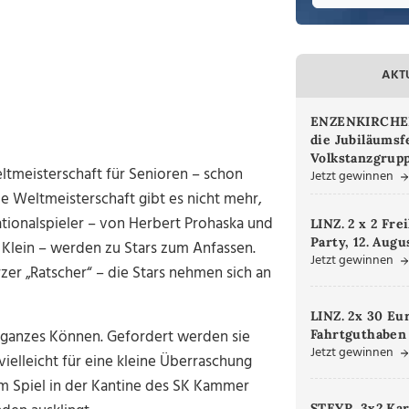
AKT
ENZENKIRCHEN.
die Jubiläumsf
Volkstanzgrupp
ltmeisterschaft für Senioren – schon
Jetzt gewinnen
e Weltmeisterschaft gibt es nicht mehr,
ationalspieler – von Herbert Prohaska und
LINZ. 2 x 2 Fre
Party, 12. Augu
 Klein – werden zu Stars zum Anfassen.
Jetzt gewinnen
er „Ratscher“ – die Stars nehmen sich an
LINZ. 2x 30 Eu
 ganzes Können. Gefordert werden sie
Fahrtguthaben
Jetzt gewinnen
ielleicht für eine kleine Überraschung
m Spiel in der Kantine des SK Kammer
STEYR. 3x2 Kar