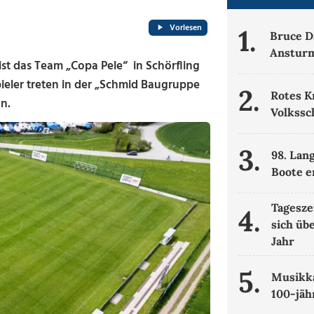
Vorlesen
1.
Bruce Da
Ansturm
t das Team „Copa Pele“ in Schörfling
pieler treten in der „Schmid Baugruppe
2.
Rotes K
n.
Volkssc
3.
98. Lan
Boote e
Tagesze
4.
sich üb
Jahr
5.
Musikka
100-jäh