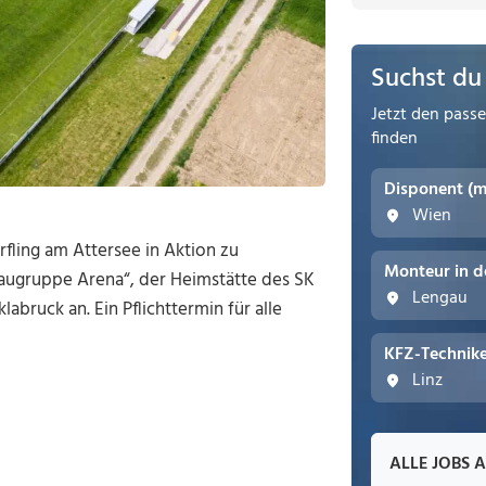
Suchst du
Jetzt den pass
finden
Disponent (
Wien
rfling am Attersee in Aktion zu
Monteur in d
Baugruppe Arena“, der Heimstätte des SK
Lengau
ruck an. Ein Pflichttermin für alle
KFZ-Technike
Linz
ALLE JOBS 