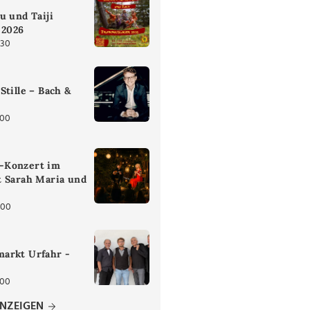
u und Taiji
 2026
:30
Stille – Bach &
:00
-Konzert im
t Sarah Maria und
:00
arkt Urfahr -
:00
ANZEIGEN