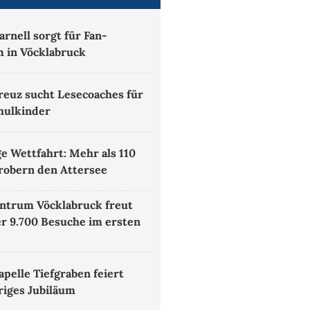
rnell sorgt für Fan-
 in Vöcklabruck
reuz sucht Lesecoaches für
hulkinder
ge Wettfahrt: Mehr als 110
robern den Attersee
ntrum Vöcklabruck freut
er 9.700 Besuche im ersten
pelle Tiefgraben feiert
riges Jubiläum