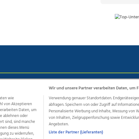
chutz
Impressum
AGB Anzeigekunden
AGB Website
Eh
Wir und unsere Partner verarbeiten Daten, um F
aten wie
Verwendung genauer Standortdaten. Endgeräteeigensc
hl von Akzeptieren
abfragen. Speichern von oder Zugriff auf Information
ere Angebote des Medienhauses Wimmer
 verarbeiten Daten, um
Personalisierte Werbung und Inhalte, Messung von 
le ablehnen oder
von Inhalten, Zielgruppenforschung sowie Entwickl
dio
OÖNachrichten
OÖN Immobilien
OÖN Karriere
OÖN 
ert sind, sind manche
Angeboten.
ionaljobs
wasistlos.at
wirtrauern.at
önnen dieses Menü
Liste der Partner (Lieferanten)
ligung zu widerrufen,