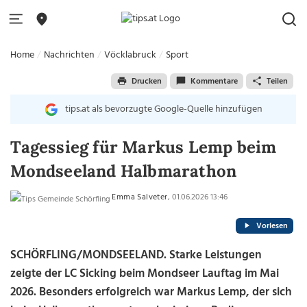
Home
Nachrichten
Vöcklabruck
Sport
Drucken
Kommentare
Teilen
tips.at als bevorzugte Google-Quelle hinzufügen
Tagessieg für Markus Lemp beim
Mondseeland Halbmarathon
Emma Salveter
, 01.06.2026 13:46
Vorlesen
SCHÖRFLING/MONDSEELAND. Starke Leistungen
zeigte der LC Sicking beim Mondseer Lauftag im Mai
2026. Besonders erfolgreich war Markus Lemp, der sich