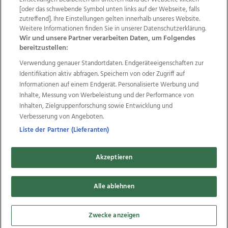
Wir über uns
Mediadaten
Kontakt
Jobs
[oder das schwebende Symbol unten links auf der Webseite, falls
Datenschutz
Impressum
AGB Anzeigekunden
zutreffend]. Ihre Einstellungen gelten innerhalb unseres Website.
AGB Website
Ehrenkodex
Politische Werbung
Weitere Informationen finden Sie in unserer Datenschutzerklärung.
Wir und unsere Partner verarbeiten Daten, um Folgendes
bereitzustellen:
Weitere Angebote des Medienhauses Wimmer
Verwendung genauer Standortdaten. Endgeräteeigenschaften zur
Identifikation aktiv abfragen. Speichern von oder Zugriff auf
TV1
di-mog-i.at
OÖNow
Ischler Woche
Informationen auf einem Endgerät. Personalisierte Werbung und
Life Radio
OÖNachrichten
OÖN Immobilien
Inhalte, Messung von Werbeleistung und der Performance von
OÖN Karriere
OÖN Reise
Promenaden Galerien
Inhalten, Zielgruppenforschung sowie Entwicklung und
Regionaljobs
wasistlos.at
wirtrauern.at
Verbesserung von Angeboten.
Liste der Partner (Lieferanten)
Copyrights © 2026 Tips Zeitungs GmbH & Co KG
Akzeptieren
developed by
11x11.net
Alle ablehnen
Cookie Einstellungen bearbeiten
Zwecke anzeigen