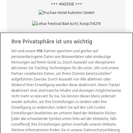
+++ ANZEIGE +++
Ihre Privatsphäre ist uns wichtig
Wir und unsere
918
-Partner speichern und greifen auf
personenbezogene Daten wie Browserdaten oder eindeutige
Kennungen auf Ihrem Gerät zu. Durch Auswahl von Akzeptieren
aktivieren Sie Tracking-Technologien für die unter „Wir und unsere
Partner verarbeiten Daten, um Ihnen Dienste bereitzustellen“
aufgeführten Zwecke. Durch Auswahl von Alle ablehnen oder
Widerruf Ihrer Einwilligung werden diese deaktiviert. Wenn Tracker
deaktiviert sind, sind manche Inhalte und Anzeigen möglicherweise
nicht mehr so relevant für Sie. Sie können dieses Menü jederzeit
wieder aufrufen, um Ihre Einstellungen zu ändern oder Ihre
Einwilligung zu widerrufen, indem Sie auf den Link Cookie
Einstellungen bearbeiten am unteren Rand der Webseite klicken
Wir über uns
Mediadaten
Kontakt
Jobs
[oder das schwebende Symbol unten links auf der Webseite, falls
Datenschutz
Impressum
AGB Anzeigekunden
zutreffend]. Ihre Einstellungen gelten innerhalb unseres Website.
AGB Website
Ehrenkodex
Politische Werbung
Weitere Informationen finden Sie in unserer Datenschutzerklärung.