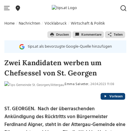
Home
Nachrichten
Vöcklabruck
Wirtschaft & Politik
Drucken
Kommentare
Teilen
tips.at als bevorzugte Google-Quelle hinzufügen
Zwei Kandidaten werben um
Chefsessel von St. Georgen
Emma Salveter
, 24.04.2023 11:08
Vorlesen
ST. GEORGEN. Nach der überraschenden
Ankündigung des Rücktritts von Bürgermeister
Ferdinand Aigner, steht in der Attergau-Gemeinde eine