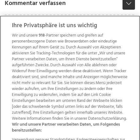
Kommentar verfassen
Ihre Privatsphäre ist uns wichtig
Wir und unsere
918
-Partner speichern und greifen auf
personenbezogene Daten wie Browserdaten oder eindeutige
Kennungen auf Ihrem Gerät zu. Durch Auswahl von Akzeptieren
aktivieren Sie Tracking-Technologien für die unter „Wir und unsere
Partner verarbeiten Daten, um Ihnen Dienste bereitzustellen“
aufgeführten Zwecke. Durch Auswahl von Alle ablehnen oder
Widerruf Ihrer Einwilligung werden diese deaktiviert. Wenn Tracker
deaktiviert sind, sind manche Inhalte und Anzeigen möglicherweise
nicht mehr so relevant für Sie. Sie können dieses Menü jederzeit
wieder aufrufen, um Ihre Einstellungen zu ändern oder Ihre
Einwilligung zu widerrufen, indem Sie auf den Link Cookie
Einstellungen bearbeiten am unteren Rand der Webseite klicken
Wir über uns
Mediadaten
Kontakt
Jobs
[oder das schwebende Symbol unten links auf der Webseite, falls
Datenschutz
Impressum
AGB Anzeigekunden
zutreffend]. Ihre Einstellungen gelten innerhalb unseres Website.
AGB Website
Ehrenkodex
Politische Werbung
Weitere Informationen finden Sie in unserer Datenschutzerklärung.
Wir und unsere Partner verarbeiten Daten, um Folgendes
bereitzustellen:
Verwendung genauer Standortdaten. Endgeräteeigenschaften zur