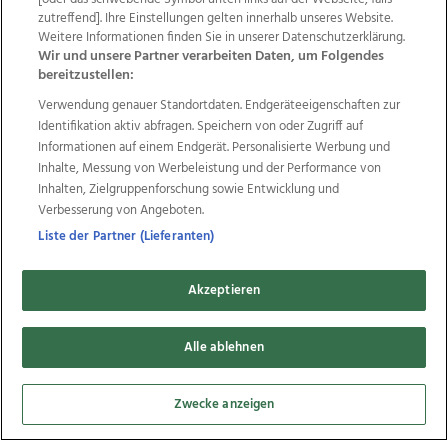
Datenschutz
Impressum
AGB Anzeigekunden
zutreffend]. Ihre Einstellungen gelten innerhalb unseres Website.
Weitere Informationen finden Sie in unserer Datenschutzerklärung.
AGB Website
Ehrenkodex
Politische Werbung
Wir und unsere Partner verarbeiten Daten, um Folgendes
bereitzustellen:
Verwendung genauer Standortdaten. Endgeräteeigenschaften zur
Weitere Angebote des Medienhauses Wimmer
Identifikation aktiv abfragen. Speichern von oder Zugriff auf
TV1
di-mog-i.at
OÖNow
Ischler Woche
Informationen auf einem Endgerät. Personalisierte Werbung und
Life Radio
OÖNachrichten
OÖN Immobilien
Inhalte, Messung von Werbeleistung und der Performance von
OÖN Karriere
OÖN Reise
Promenaden Galerien
Inhalten, Zielgruppenforschung sowie Entwicklung und
Regionaljobs
wasistlos.at
wirtrauern.at
Verbesserung von Angeboten.
Liste der Partner (Lieferanten)
Akzeptieren
Copyrights © 2026 Tips Zeitungs GmbH & Co KG
developed by
11x11.net
Alle ablehnen
Cookie Einstellungen bearbeiten
Zwecke anzeigen