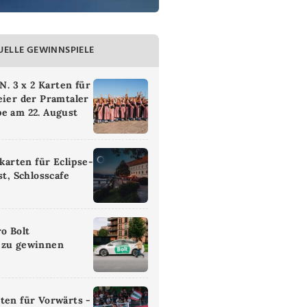
UELLE GEWINNSPIELE
 3 x 2 Karten für
eier der Pramtaler
e am 22. August
ikarten für Eclipse-
st, Schlosscafe
ro Bolt
 zu gewinnen
ten für Vorwärts -