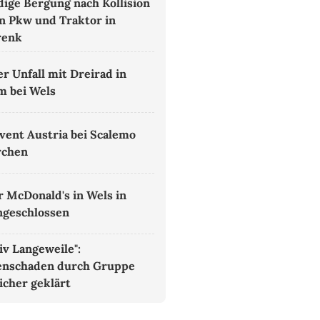
ige Bergung nach Kollision
n Pkw und Traktor in
renk
r Unfall mit Dreirad in
m bei Wels
vent Austria bei Scalemo
rchen
r McDonald's in Wels in
ngeschlossen
iv Langeweile":
enschaden durch Gruppe
icher geklärt