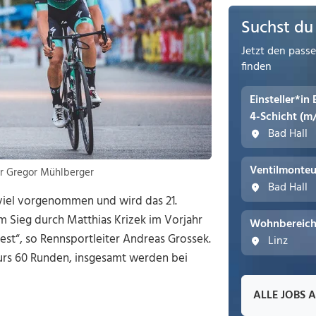
Suchst du
Jetzt den pass
finden
Einsteller*in
4-Schicht (m
Bad Hall
Ventilmonteu
ter Gregor Mühlberger
Bad Hall
viel vorgenommen und wird das 21.
em Sieg durch Matthias Krizek im Vorjahr
Wohnbereichs
st“, so Rennsportleiter Andreas Grossek.
Linz
urs 60 Runden, insgesamt werden bei
ALLE JOBS 