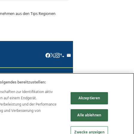
renkodex
Politische Werbung
olgendes bereitzustellen:
haften zur Identifikation aktiv
en auf einem Endgerät.
Akzeptieren
Werbeleistung und der Performance
ung und Verbesserung von
Reise
Promenaden Galerien
Alle ablehnen
Zwecke anzeigen