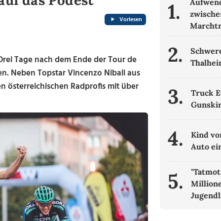
auf das Podest
Aufwend
1.
zwische
Vorlesen
Marcht
2.
Schwere
. Drei Tage nach dem Ende der Tour de
Thalhei
en. Neben Topstar Vincenzo Nibali aus
n österreichischen Radprofis mit über
3.
Truck E
Gunski
4.
Kind vo
Auto ei
"Tatmot
5.
Million
Jugendl