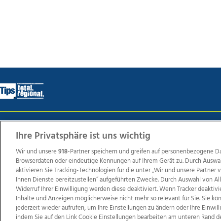
Wir über uns
Mediadaten
Kontakt
Jobs
Datens
Ihre Privatsphäre ist uns wichtig
Wir und unsere
918
-Partner speichern und greifen auf personenbezogene D
Browserdaten oder eindeutige Kennungen auf Ihrem Gerät zu. Durch Auswa
Weit
aktivieren Sie Tracking-Technologien für die unter „Wir und unsere Partner
Ihnen Dienste bereitzustellen“ aufgeführten Zwecke. Durch Auswahl von Al
TV1
di-mog-i.at
OÖNow
Ischler Woche
Life Ra
Widerruf Ihrer Einwilligung werden diese deaktiviert. Wenn Tracker deaktivi
Reg
Inhalte und Anzeigen möglicherweise nicht mehr so relevant für Sie. Sie k
jederzeit wieder aufrufen, um Ihre Einstellungen zu ändern oder Ihre Einwil
indem Sie auf den Link Cookie Einstellungen bearbeiten am unteren Rand d