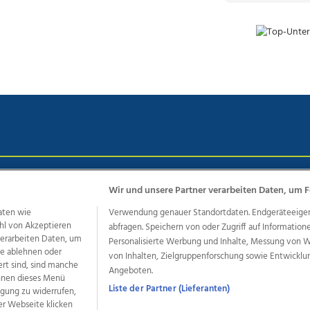
chutz
Impressum
AGB Anzeigekunden
AGB Website
Eh
Wir und unsere Partner verarbeiten Daten, um F
aten wie
Verwendung genauer Standortdaten. Endgeräteeigensc
hl von Akzeptieren
abfragen. Speichern von oder Zugriff auf Information
ere Angebote des Medienhauses Wimmer
 verarbeiten Daten, um
Personalisierte Werbung und Inhalte, Messung von 
le ablehnen oder
von Inhalten, Zielgruppenforschung sowie Entwickl
dio
OÖNachrichten
OÖN Immobilien
OÖN Karriere
OÖN 
ert sind, sind manche
Angeboten.
ionaljobs
wasistlos.at
wirtrauern.at
önnen dieses Menü
Liste der Partner (Lieferanten)
ligung zu widerrufen,
er Webseite klicken