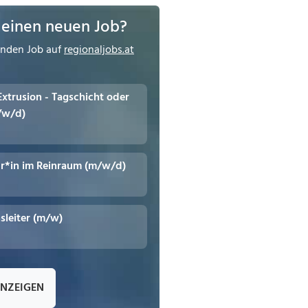
 einen neuen Job?
enden Job auf
regionaljobs.at
 Extrusion - Tagschicht oder
/w/d)
r*in im Reinraum (m/w/d)
leiter (m/w)
ANZEIGEN