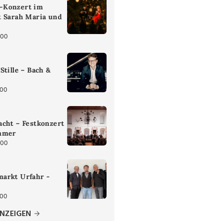
-Konzert im
t Sarah Maria und
:00
Stille – Bach &
:00
cht – Festkonzert
mmer
:00
arkt Urfahr -
:00
ANZEIGEN