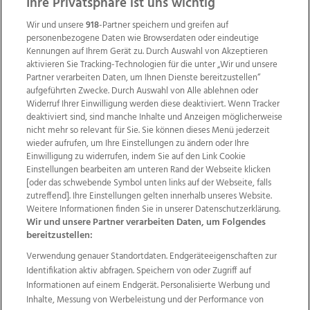
ZUR NACHRICHTENÜBERSICHT
Ihre Privatsphäre ist uns wichtig
Wir und unsere
918
-Partner speichern und greifen auf
personenbezogene Daten wie Browserdaten oder eindeutige
Kennungen auf Ihrem Gerät zu. Durch Auswahl von Akzeptieren
aktivieren Sie Tracking-Technologien für die unter „Wir und unsere
Partner verarbeiten Daten, um Ihnen Dienste bereitzustellen“
aufgeführten Zwecke. Durch Auswahl von Alle ablehnen oder
Widerruf Ihrer Einwilligung werden diese deaktiviert. Wenn Tracker
deaktiviert sind, sind manche Inhalte und Anzeigen möglicherweise
nicht mehr so relevant für Sie. Sie können dieses Menü jederzeit
wieder aufrufen, um Ihre Einstellungen zu ändern oder Ihre
Einwilligung zu widerrufen, indem Sie auf den Link Cookie
Einstellungen bearbeiten am unteren Rand der Webseite klicken
Wir über uns
Mediadaten
Kontakt
Jobs
[oder das schwebende Symbol unten links auf der Webseite, falls
zutreffend]. Ihre Einstellungen gelten innerhalb unseres Website.
Datenschutz
Impressum
AGB Anzeigekunden
Weitere Informationen finden Sie in unserer Datenschutzerklärung.
AGB Website
Ehrenkodex
Politische Werbung
Wir und unsere Partner verarbeiten Daten, um Folgendes
bereitzustellen:
Verwendung genauer Standortdaten. Endgeräteeigenschaften zur
Weitere Angebote des Medienhauses Wimmer
Identifikation aktiv abfragen. Speichern von oder Zugriff auf
TV1
di-mog-i.at
OÖNow
Ischler Woche
Informationen auf einem Endgerät. Personalisierte Werbung und
Life Radio
OÖNachrichten
OÖN Immobilien
Inhalte, Messung von Werbeleistung und der Performance von