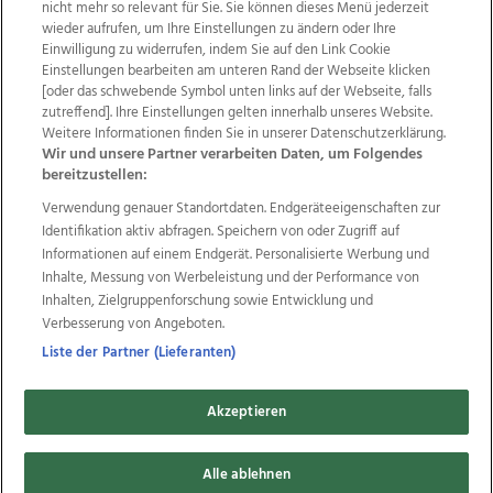
nicht mehr so relevant für Sie. Sie können dieses Menü jederzeit
wieder aufrufen, um Ihre Einstellungen zu ändern oder Ihre
Einwilligung zu widerrufen, indem Sie auf den Link Cookie
Einstellungen bearbeiten am unteren Rand der Webseite klicken
Wir über uns
Mediadaten
Kontakt
Jobs
[oder das schwebende Symbol unten links auf der Webseite, falls
zutreffend]. Ihre Einstellungen gelten innerhalb unseres Website.
Datenschutz
Impressum
AGB Anzeigekunden
Weitere Informationen finden Sie in unserer Datenschutzerklärung.
AGB Website
Ehrenkodex
Politische Werbung
Wir und unsere Partner verarbeiten Daten, um Folgendes
bereitzustellen:
Verwendung genauer Standortdaten. Endgeräteeigenschaften zur
Weitere Angebote des Medienhauses Wimmer
Identifikation aktiv abfragen. Speichern von oder Zugriff auf
TV1
di-mog-i.at
OÖNow
Ischler Woche
Informationen auf einem Endgerät. Personalisierte Werbung und
Life Radio
OÖNachrichten
OÖN Immobilien
Inhalte, Messung von Werbeleistung und der Performance von
OÖN Karriere
OÖN Reise
Promenaden Galerien
Inhalten, Zielgruppenforschung sowie Entwicklung und
Regionaljobs
wasistlos.at
wirtrauern.at
Verbesserung von Angeboten.
Liste der Partner (Lieferanten)
Akzeptieren
Copyrights © 2026 Tips Zeitungs GmbH & Co KG
Alle ablehnen
developed by
11x11.net