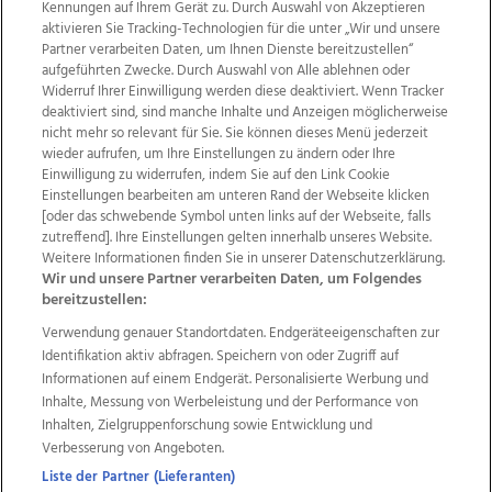
Kennungen auf Ihrem Gerät zu. Durch Auswahl von Akzeptieren
aktivieren Sie Tracking-Technologien für die unter „Wir und unsere
Partner verarbeiten Daten, um Ihnen Dienste bereitzustellen“
aufgeführten Zwecke. Durch Auswahl von Alle ablehnen oder
Widerruf Ihrer Einwilligung werden diese deaktiviert. Wenn Tracker
deaktiviert sind, sind manche Inhalte und Anzeigen möglicherweise
nicht mehr so relevant für Sie. Sie können dieses Menü jederzeit
wieder aufrufen, um Ihre Einstellungen zu ändern oder Ihre
Einwilligung zu widerrufen, indem Sie auf den Link Cookie
Einstellungen bearbeiten am unteren Rand der Webseite klicken
Wir über uns
Mediadaten
Kontakt
Jobs
[oder das schwebende Symbol unten links auf der Webseite, falls
Datenschutz
Impressum
AGB Anzeigekunden
zutreffend]. Ihre Einstellungen gelten innerhalb unseres Website.
AGB Website
Ehrenkodex
Politische Werbung
Weitere Informationen finden Sie in unserer Datenschutzerklärung.
Wir und unsere Partner verarbeiten Daten, um Folgendes
bereitzustellen:
Weitere Angebote des Medienhauses Wimmer
Verwendung genauer Standortdaten. Endgeräteeigenschaften zur
Identifikation aktiv abfragen. Speichern von oder Zugriff auf
TV1
di-mog-i.at
OÖNow
Ischler Woche
Informationen auf einem Endgerät. Personalisierte Werbung und
Life Radio
OÖNachrichten
OÖN Immobilien
Inhalte, Messung von Werbeleistung und der Performance von
OÖN Karriere
OÖN Reise
Promenaden Galerien
Inhalten, Zielgruppenforschung sowie Entwicklung und
Regionaljobs
wasistlos.at
wirtrauern.at
Verbesserung von Angeboten.
Liste der Partner (Lieferanten)