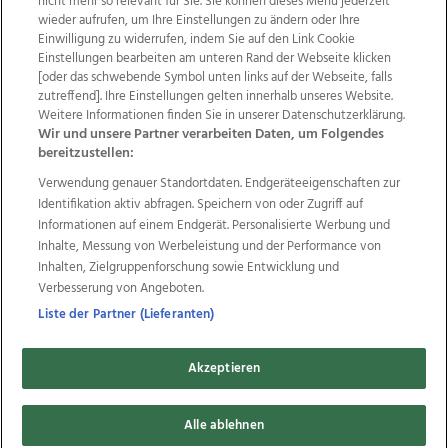
nicht mehr so relevant für Sie. Sie können dieses Menü jederzeit
wieder aufrufen, um Ihre Einstellungen zu ändern oder Ihre
Einwilligung zu widerrufen, indem Sie auf den Link Cookie
Einstellungen bearbeiten am unteren Rand der Webseite klicken
Wir über uns
Mediadaten
Kontakt
Jobs
[oder das schwebende Symbol unten links auf der Webseite, falls
Datenschutz
Impressum
AGB Anzeigekunden
zutreffend]. Ihre Einstellungen gelten innerhalb unseres Website.
AGB Website
Ehrenkodex
Politische Werbung
Weitere Informationen finden Sie in unserer Datenschutzerklärung.
Wir und unsere Partner verarbeiten Daten, um Folgendes
bereitzustellen:
Weitere Angebote des Medienhauses Wimmer
Verwendung genauer Standortdaten. Endgeräteeigenschaften zur
Identifikation aktiv abfragen. Speichern von oder Zugriff auf
TV1
di-mog-i.at
OÖNow
Ischler Woche
Informationen auf einem Endgerät. Personalisierte Werbung und
Life Radio
OÖNachrichten
OÖN Immobilien
Inhalte, Messung von Werbeleistung und der Performance von
OÖN Karriere
OÖN Reise
Promenaden Galerien
Inhalten, Zielgruppenforschung sowie Entwicklung und
Regionaljobs
wasistlos.at
wirtrauern.at
Verbesserung von Angeboten.
Liste der Partner (Lieferanten)
Copyrights © 2026 Tips Zeitungs GmbH & Co KG
Akzeptieren
developed by
11x11.net
Alle ablehnen