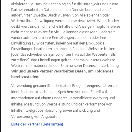
aktivieren Sie Tracking-Technologien für die unter „Wir und unsere
Partner verarbeiten Daten, um Ihnen Dienste bereitzustellen“
aufgeführten Zwecke. Durch Auswahl von Alle ablehnen oder
Widerruf Ihrer Einwilligung werden diese deaktiviert. Wenn Tracker
deaktiviert sind, sind manche Inhalte und Anzeigen möglicherweise
nicht mehr so relevant für Sie. Sie können dieses Menü jederzeit
wieder aufrufen, um Ihre Einstellungen zu ändern oder Ihre
Einwilligung zu widerrufen, indem Sie auf den Link Cookie
Einstellungen bearbeiten am unteren Rand der Webseite klicken
Wir über uns
Mediadaten
Kontakt
Jobs
[oder das schwebende Symbol unten links auf der Webseite, falls
Datenschutz
Impressum
AGB Anzeigekunden
zutreffend]. Ihre Einstellungen gelten innerhalb unseres Website.
AGB Website
Ehrenkodex
Politische Werbung
Weitere Informationen finden Sie in unserer Datenschutzerklärung.
Wir und unsere Partner verarbeiten Daten, um Folgendes
bereitzustellen:
Weitere Angebote des Medienhauses Wimmer
Verwendung genauer Standortdaten. Endgeräteeigenschaften zur
Identifikation aktiv abfragen. Speichern von oder Zugriff auf
TV1
di-mog-i.at
OÖNow
Ischler Woche
Informationen auf einem Endgerät. Personalisierte Werbung und
Life Radio
OÖNachrichten
OÖN Immobilien
Inhalte, Messung von Werbeleistung und der Performance von
OÖN Karriere
OÖN Reise
Promenaden Galerien
Inhalten, Zielgruppenforschung sowie Entwicklung und
Regionaljobs
wasistlos.at
wirtrauern.at
Verbesserung von Angeboten.
Liste der Partner (Lieferanten)