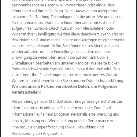
personenbezogene Daten wie Browserdaten oder eindeutige
Kennungen auf Ihrem Gerät zu. Durch Auswahl von Akzeptieren
aktivieren Sie Tracking-Technologien für die unter „Wir und unsere
Partner verarbeiten Daten, um Ihnen Dienste bereitzustellen“
aufgeführten Zwecke. Durch Auswahl von Alle ablehnen oder
Widerruf Ihrer Einwilligung werden diese deaktiviert. Wenn Tracker
deaktiviert sind, sind manche Inhalte und Anzeigen möglicherweise
nicht mehr so relevant für Sie. Sie können dieses Menü jederzeit
wieder aufrufen, um Ihre Einstellungen zu ändern oder Ihre
Einwilligung zu widerrufen, indem Sie auf den Link Cookie
Einstellungen bearbeiten am unteren Rand der Webseite klicken
Wir über uns
Mediadaten
Kontakt
Jobs
[oder das schwebende Symbol unten links auf der Webseite, falls
Datenschutz
Impressum
AGB Anzeigekunden
zutreffend]. Ihre Einstellungen gelten innerhalb unseres Website.
AGB Website
Ehrenkodex
Politische Werbung
Weitere Informationen finden Sie in unserer Datenschutzerklärung.
Wir und unsere Partner verarbeiten Daten, um Folgendes
bereitzustellen:
Weitere Angebote des Medienhauses Wimmer
Verwendung genauer Standortdaten. Endgeräteeigenschaften zur
Identifikation aktiv abfragen. Speichern von oder Zugriff auf
TV1
di-mog-i.at
OÖNow
Ischler Woche
Informationen auf einem Endgerät. Personalisierte Werbung und
Life Radio
OÖNachrichten
OÖN Immobilien
Inhalte, Messung von Werbeleistung und der Performance von
OÖN Karriere
OÖN Reise
Promenaden Galerien
Inhalten, Zielgruppenforschung sowie Entwicklung und
Regionaljobs
wasistlos.at
wirtrauern.at
Verbesserung von Angeboten.