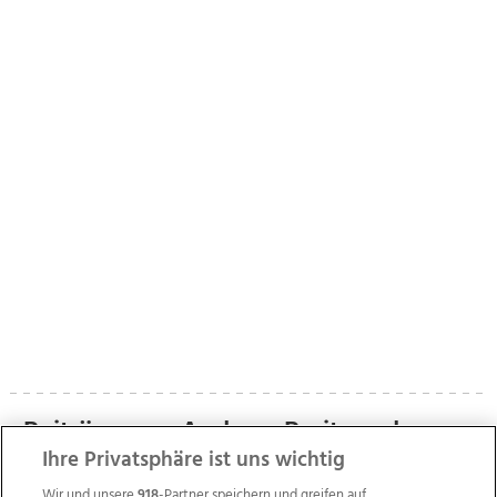
Beiträge von Andreas Breiteneder
Ihre Privatsphäre ist uns wichtig
Wir und unsere
918
-Partner speichern und greifen auf