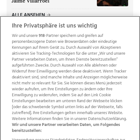
Jaime Villarroel
ALLE ANSEHEN
Ihre Privatsphäre ist uns wichtig
Wir und unsere
918
-Partner speichern und greifen auf
personenbezogene Daten wie Browserdaten oder eindeutige
Kennungen auf Ihrem Gerät zu. Durch Auswahl von Akzeptieren
aktivieren Sie Tracking-Technologien für die unter „Wir und unsere
Partner verarbeiten Daten, um Ihnen Dienste bereitzustellen“
aufgeführten Zwecke. Durch Auswahl von Alle ablehnen oder
Widerruf Ihrer Einwilligung werden diese deaktiviert. Wenn Tracker
deaktiviert sind, sind manche Inhalte und Anzeigen möglicherweise
nicht mehr so relevant für Sie. Sie können dieses Menü jederzeit
wieder aufrufen, um Ihre Einstellungen zu ändern oder Ihre
Einwilligung zu widerrufen, indem Sie auf den Link Cookie
Einstellungen bearbeiten am unteren Rand der Webseite klicken
Wir über uns
Mediadaten
Kontakt
Jobs
[oder das schwebende Symbol unten links auf der Webseite, falls
Datenschutz
Impressum
AGB Anzeigekunden
zutreffend]. Ihre Einstellungen gelten innerhalb unseres Website.
AGB Website
Ehrenkodex
Politische Werbung
Weitere Informationen finden Sie in unserer Datenschutzerklärung.
Wir und unsere Partner verarbeiten Daten, um Folgendes
bereitzustellen: