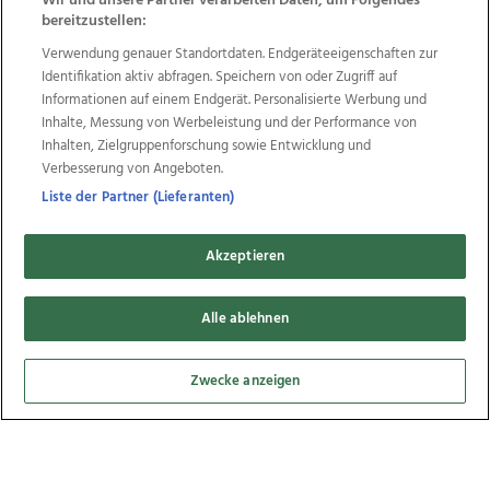
Wir und unsere Partner verarbeiten Daten, um Folgendes
bereitzustellen:
30
Verwendung genauer Standortdaten. Endgeräteeigenschaften zur
Bilder
Identifikation aktiv abfragen. Speichern von oder Zugriff auf
Informationen auf einem Endgerät. Personalisierte Werbung und
Inhalte, Messung von Werbeleistung und der Performance von
Inhalten, Zielgruppenforschung sowie Entwicklung und
Verbesserung von Angeboten.
Liste der Partner (Lieferanten)
Akzeptieren
Bezirksjägertag Linz/Linz-Land, 03.03.2015
Alle ablehnen
Zwecke anzeigen
11
Bilder