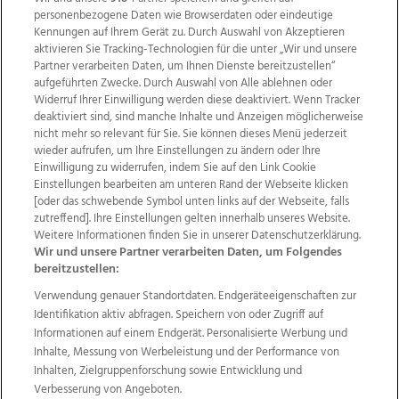
personenbezogene Daten wie Browserdaten oder eindeutige
Kennungen auf Ihrem Gerät zu. Durch Auswahl von Akzeptieren
aktivieren Sie Tracking-Technologien für die unter „Wir und unsere
Partner verarbeiten Daten, um Ihnen Dienste bereitzustellen“
aufgeführten Zwecke. Durch Auswahl von Alle ablehnen oder
19
Widerruf Ihrer Einwilligung werden diese deaktiviert. Wenn Tracker
Bilder
deaktiviert sind, sind manche Inhalte und Anzeigen möglicherweise
nicht mehr so relevant für Sie. Sie können dieses Menü jederzeit
wieder aufrufen, um Ihre Einstellungen zu ändern oder Ihre
Einwilligung zu widerrufen, indem Sie auf den Link Cookie
Einstellungen bearbeiten am unteren Rand der Webseite klicken
[oder das schwebende Symbol unten links auf der Webseite, falls
zutreffend]. Ihre Einstellungen gelten innerhalb unseres Website.
Weitere Informationen finden Sie in unserer Datenschutzerklärung.
Wir und unsere Partner verarbeiten Daten, um Folgendes
bereitzustellen:
Verwendung genauer Standortdaten. Endgeräteeigenschaften zur
Kultmusiker mit Kulthits im Posthof: „Wir4“ und
Identifikation aktiv abfragen. Speichern von oder Zugriff auf
Wolfgang Ambros begeisterten zum Open Air-
Informationen auf einem Endgerät. Personalisierte Werbung und
Auftakt im Posthof, 07.06.2025
Inhalte, Messung von Werbeleistung und der Performance von
Inhalten, Zielgruppenforschung sowie Entwicklung und
Verbesserung von Angeboten.