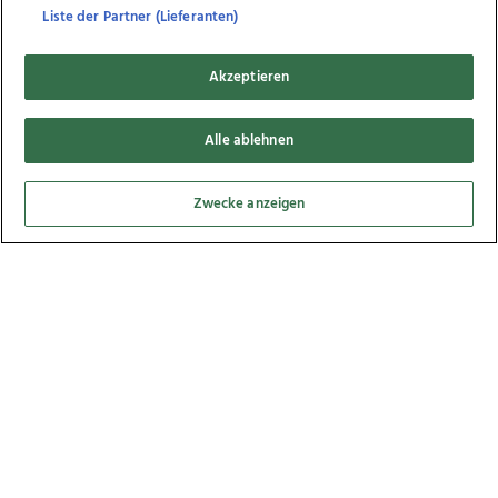
Liste der Partner (Lieferanten)
86
Bilder
Akzeptieren
Alle ablehnen
Zwecke anzeigen
Landessiegerehrung - Sympathicus 2025,
04.06.2025
96
Bilder