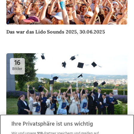
Das war das Lido Sounds 2025, 30.06.2025
16
Bilder
Ihre Privatsphäre ist uns wichtig
Wir und unsere
918
-Partner speichern und greifen auf
Abschluss- und Maturafotos aus Linz, 01.07.2025