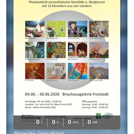
0
0
0
0
T
h
min
sek
(Bildrechte: Eddie Müller)