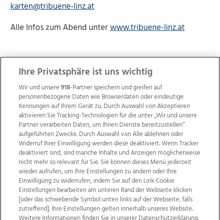
karten@tribuene-linz.at
Alle Infos zum Abend unter
www.tribuene-linz.at
Ihre Privatsphäre ist uns wichtig
Wir und unsere
918
-Partner speichern und greifen auf
personenbezogene Daten wie Browserdaten oder eindeutige
Kennungen auf Ihrem Gerät zu. Durch Auswahl von Akzeptieren
aktivieren Sie Tracking-Technologien für die unter „Wir und unsere
Partner verarbeiten Daten, um Ihnen Dienste bereitzustellen“
aufgeführten Zwecke. Durch Auswahl von Alle ablehnen oder
Widerruf Ihrer Einwilligung werden diese deaktiviert. Wenn Tracker
deaktiviert sind, sind manche Inhalte und Anzeigen möglicherweise
nicht mehr so relevant für Sie. Sie können dieses Menü jederzeit
wieder aufrufen, um Ihre Einstellungen zu ändern oder Ihre
Einwilligung zu widerrufen, indem Sie auf den Link Cookie
Einstellungen bearbeiten am unteren Rand der Webseite klicken
Wir über uns
Mediadaten
Kontakt
Jobs
[oder das schwebende Symbol unten links auf der Webseite, falls
Datenschutz
Impressum
AGB Anzeigekunden
zutreffend]. Ihre Einstellungen gelten innerhalb unseres Website.
AGB Website
Ehrenkodex
Politische Werbung
Weitere Informationen finden Sie in unserer Datenschutzerklärung.