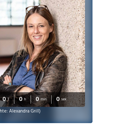
0
0
0
0
T
h
min
sek
hte: Alexandra Grill)