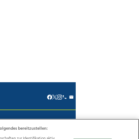
renkodex
Politische Werbung
olgendes bereitzustellen:
haften zur Identifikation aktiv