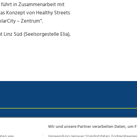
S führt in Zusammenarbeit mit
das Konzept von Healthy Streets
olarCity – Zentrum“.
Linz Süd (Seelsorgestelle Elia),
chutz
Impressum
AGB Anzeigekunden
AGB Website
Eh
Wir und unsere Partner verarbeiten Daten, um F
aten wie
Verwendung genauer Standortdaten. Endgeräteeigensc