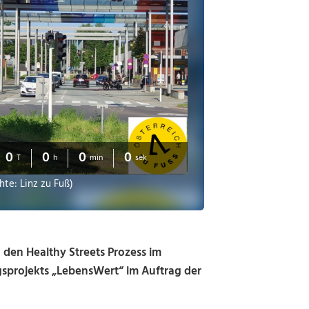
0
0
0
0
T
h
min
sek
hte: Linz zu Fuß)
 den Healthy Streets Prozess im
gsprojekts „LebensWert“ im Auftrag der