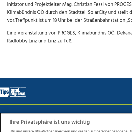
Initiator und Projektleiter Mag. Christian Fessl von PROGE
Klimabündnis OÖ durch den Stadtteil SolarCity und stellt 
vor.Treffpunkt ist um 18 Uhr bei der Straßenbahnstation „S
Eine Veranstaltung von PROGES, Klimabündnis OÖ, Dekanat 
Radlobby Linz und Linz zu Fuß.
Wir über uns
Mediadaten
Kontakt
Jobs
Datens
Ihre Privatsphäre ist uns wichtig
Wir und unsere
918
-Partner speichern und greifen auf personenbezogene D