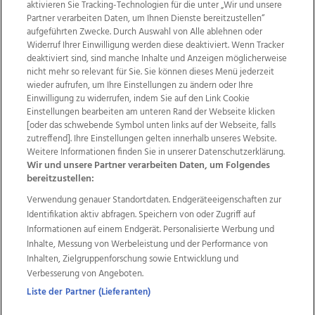
aktivieren Sie Tracking-Technologien für die unter „Wir und unsere
Partner verarbeiten Daten, um Ihnen Dienste bereitzustellen“
aufgeführten Zwecke. Durch Auswahl von Alle ablehnen oder
Widerruf Ihrer Einwilligung werden diese deaktiviert. Wenn Tracker
deaktiviert sind, sind manche Inhalte und Anzeigen möglicherweise
nicht mehr so relevant für Sie. Sie können dieses Menü jederzeit
wieder aufrufen, um Ihre Einstellungen zu ändern oder Ihre
Einwilligung zu widerrufen, indem Sie auf den Link Cookie
Einstellungen bearbeiten am unteren Rand der Webseite klicken
Wir über uns
Mediadaten
Kontakt
Jobs
[oder das schwebende Symbol unten links auf der Webseite, falls
Datenschutz
Impressum
AGB Anzeigekunden
zutreffend]. Ihre Einstellungen gelten innerhalb unseres Website.
AGB Website
Ehrenkodex
Politische Werbung
Weitere Informationen finden Sie in unserer Datenschutzerklärung.
Wir und unsere Partner verarbeiten Daten, um Folgendes
bereitzustellen:
Weitere Angebote des Medienhauses Wimmer
Verwendung genauer Standortdaten. Endgeräteeigenschaften zur
Identifikation aktiv abfragen. Speichern von oder Zugriff auf
TV1
di-mog-i.at
OÖNow
Ischler Woche
Informationen auf einem Endgerät. Personalisierte Werbung und
Life Radio
OÖNachrichten
OÖN Immobilien
Inhalte, Messung von Werbeleistung und der Performance von
OÖN Karriere
OÖN Reise
Promenaden Galerien
Inhalten, Zielgruppenforschung sowie Entwicklung und
Regionaljobs
wasistlos.at
wirtrauern.at
Verbesserung von Angeboten.
Liste der Partner (Lieferanten)