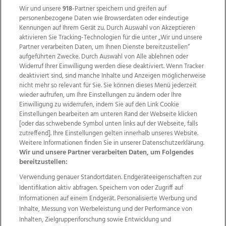
Wir und unsere
918
-Partner speichern und greifen auf
personenbezogene Daten wie Browserdaten oder eindeutige
Kennungen auf Ihrem Gerät zu. Durch Auswahl von Akzeptieren
aktivieren Sie Tracking-Technologien für die unter „Wir und unsere
Partner verarbeiten Daten, um Ihnen Dienste bereitzustellen“
aufgeführten Zwecke. Durch Auswahl von Alle ablehnen oder
Widerruf Ihrer Einwilligung werden diese deaktiviert. Wenn Tracker
deaktiviert sind, sind manche Inhalte und Anzeigen möglicherweise
nicht mehr so relevant für Sie. Sie können dieses Menü jederzeit
wieder aufrufen, um Ihre Einstellungen zu ändern oder Ihre
Einwilligung zu widerrufen, indem Sie auf den Link Cookie
Einstellungen bearbeiten am unteren Rand der Webseite klicken
Wir über uns
Mediadaten
Kontakt
Jobs
[oder das schwebende Symbol unten links auf der Webseite, falls
Datenschutz
Impressum
AGB Anzeigekunden
zutreffend]. Ihre Einstellungen gelten innerhalb unseres Website.
AGB Website
Ehrenkodex
Politische Werbung
Weitere Informationen finden Sie in unserer Datenschutzerklärung.
Wir und unsere Partner verarbeiten Daten, um Folgendes
bereitzustellen:
Weitere Angebote des Medienhauses Wimmer
Verwendung genauer Standortdaten. Endgeräteeigenschaften zur
Identifikation aktiv abfragen. Speichern von oder Zugriff auf
TV1
di-mog-i.at
OÖNow
Ischler Woche
Informationen auf einem Endgerät. Personalisierte Werbung und
Life Radio
OÖNachrichten
OÖN Immobilien
Inhalte, Messung von Werbeleistung und der Performance von
OÖN Karriere
OÖN Reise
Promenaden Galerien
Inhalten, Zielgruppenforschung sowie Entwicklung und
Regionaljobs
wasistlos.at
wirtrauern.at