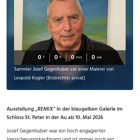
0
0
0
0
T
h
min
sek
Sammler Josef Gegenhuber vor einer Malerei von
Leopold Kogler (Bildrechte: privat)
Ausstellung „REMIX“ in der blaugelben Galerie im
Schloss St. Peter in der Au ab 10. Mai 2026
Josef Gegenhuber war ein hoch engagierter
Versicherungskaufmann und ist immer noch ein