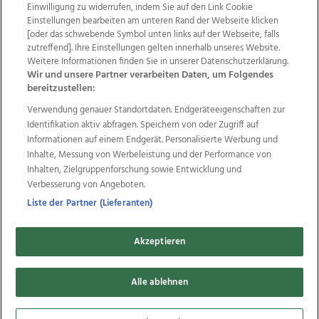
Einwilligung zu widerrufen, indem Sie auf den Link Cookie
Einstellungen bearbeiten am unteren Rand der Webseite klicken
Wir über uns
Mediadaten
Kontakt
Jobs
[oder das schwebende Symbol unten links auf der Webseite, falls
zutreffend]. Ihre Einstellungen gelten innerhalb unseres Website.
Datenschutz
Impressum
AGB Anzeigekunden
Weitere Informationen finden Sie in unserer Datenschutzerklärung.
AGB Website
Ehrenkodex
Politische Werbung
Wir und unsere Partner verarbeiten Daten, um Folgendes
bereitzustellen:
Verwendung genauer Standortdaten. Endgeräteeigenschaften zur
Weitere Angebote des Medienhauses Wimmer
Identifikation aktiv abfragen. Speichern von oder Zugriff auf
TV1
di-mog-i.at
OÖNow
Ischler Woche
Informationen auf einem Endgerät. Personalisierte Werbung und
Life Radio
OÖNachrichten
OÖN Immobilien
Inhalte, Messung von Werbeleistung und der Performance von
OÖN Karriere
OÖN Reise
Promenaden Galerien
Inhalten, Zielgruppenforschung sowie Entwicklung und
Regionaljobs
wasistlos.at
wirtrauern.at
Verbesserung von Angeboten.
Liste der Partner (Lieferanten)
Akzeptieren
Copyrights © 2026 Tips Zeitungs GmbH & Co KG
developed by
Alle ablehnen
11x11.net
Cookie Einstellungen bearbeiten